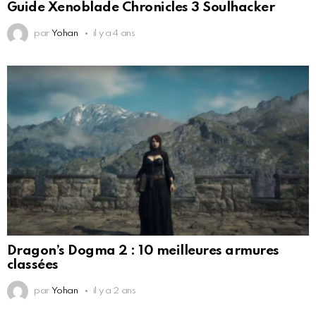
Guide Xenoblade Chronicles 3 Soulhacker
par
Yohan
il y a 4 ans
Dragon’s Dogma 2 : 10 meilleures armures
classées
par
Yohan
il y a 2 ans