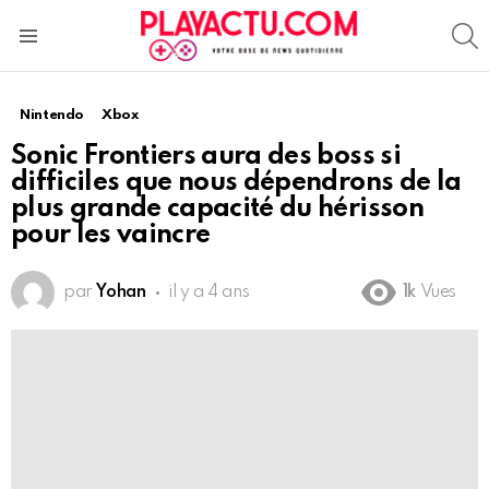
S
Menu
Nintendo
Xbox
Sonic Frontiers aura des boss si
difficiles que nous dépendrons de la
plus grande capacité du hérisson
pour les vaincre
par
Yohan
il y a 4 ans
1k
Vues