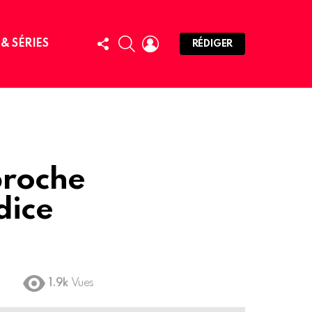
FOLLOW
SEARCH
LOGIN
 & SÉRIES
RÉDIGER
US
proche
dice
1.9k
Vues