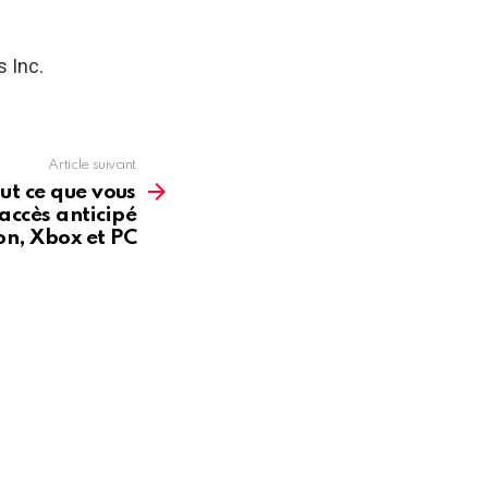
s Inc.
Article suivant
out ce que vous
’accès anticipé
on, Xbox et PC