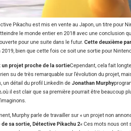
ctive Pikachu est mis en vente au Japon, un titre pour N
 atteindre le monde entier en 2018 avec une conclusion qui
ouverte pour une suite dans le futur.
Cette deuxième par
 2019, bien que cette fois ce soit une sortie pour Ninten
nt un projet proche de la sortie
Cependant, cela fait long
rien su de très remarquable sur l’évolution du projet, mai
, un détail du profil LinkedIn de
Jonathan Murphy
progra
c.
où il est clair que sa première pourrait être beaucoup p
’imaginons.
ent, Murphy parle de travailler sur « un projet non annon
 de sa sortie, Détective Pikachu 2
« Ces mots nous ont s