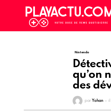
Nintendo
Détecti
qu’on n
des dé
par
Yohan
i