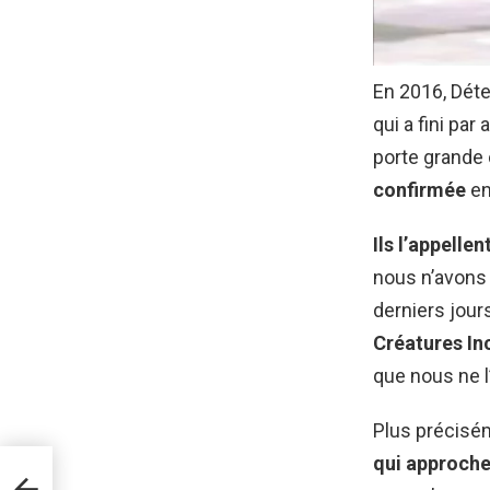
En 2016, Déte
qui a fini par
porte grande 
confirmée
en
Ils l’appelle
nous n’avons 
derniers jours
Créatures In
que nous ne l
Plus précisém
qui approche
t ses