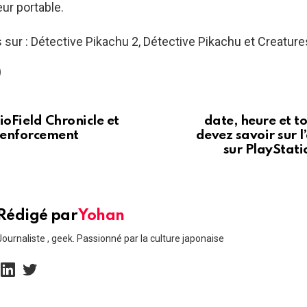
eur portable.
s sur : Détective Pikachu 2, Détective Pikachu et Creature
)
ioField Chronicle et
date, heure et t
 renforcement
devez savoir sur l
sur PlayStati
Rédigé par
Yohan
Journaliste , geek. Passionné par la culture japonaise
linkedin
twitter