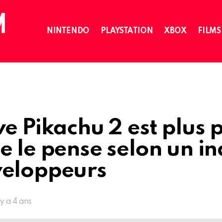
NINTENDO
PLAYSTATION
XBOX
FILMS
ve Pikachu 2 est plus 
e le pense selon un in
veloppeurs
l y a 4 ans