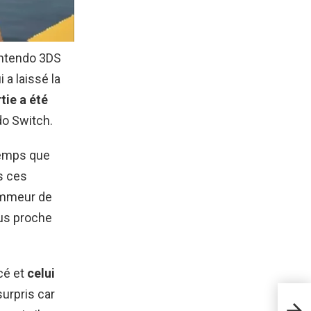
intendo 3DS
 a laissé la
tie a été
do Switch.
temps que
s ces
mmeur de
lus proche
cé et
celui
urpris car
date
deve