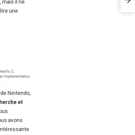
 mais il ne
Play
ître une
 de Nintendo,
herche et
vous
nous avons
intéressante