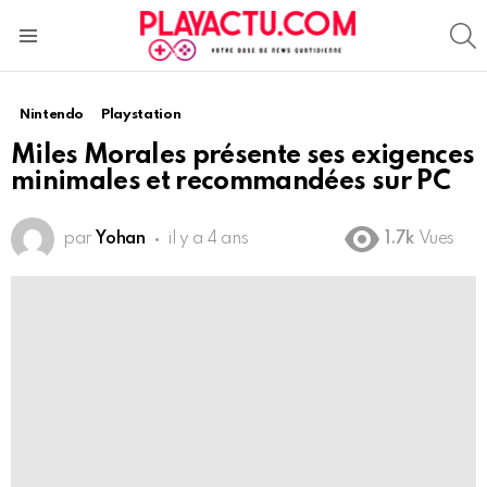
S
Menu
Nintendo
Playstation
Miles Morales présente ses exigences
minimales et recommandées sur PC
par
Yohan
il y a 4 ans
1.7k
Vues