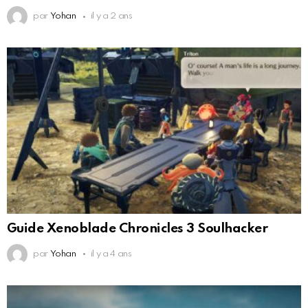
par
Yohan
il y a 2 ans
Guide Xenoblade Chronicles 3 Soulhacker
par
Yohan
il y a 4 ans