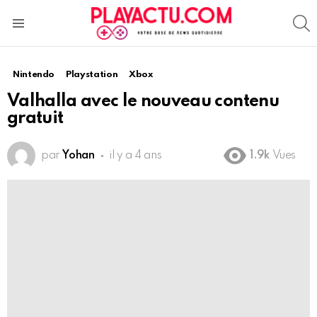
S
Menu
Nintendo
Playstation
Xbox
Valhalla avec le nouveau contenu
gratuit
par
Yohan
il y a 4 ans
1.9k
Vues