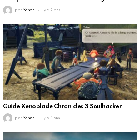
par
Yohan
il y a 2 ans
Guide Xenoblade Chronicles 3 Soulhacker
par
Yohan
il y a 4 ans