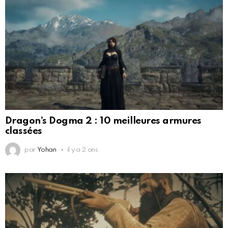
Dragon’s Dogma 2 : 10 meilleures armures
classées
par
Yohan
il y a 2 ans