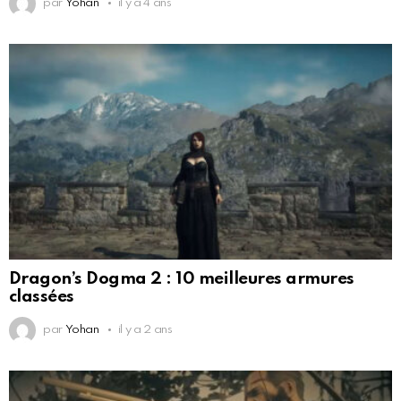
par
Yohan
il y a 4 ans
Dragon’s Dogma 2 : 10 meilleures armures
classées
par
Yohan
il y a 2 ans