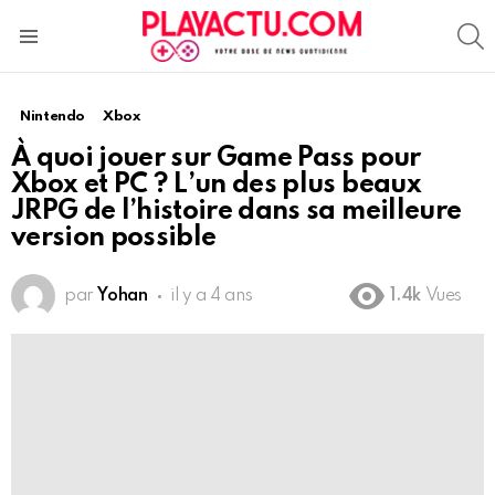
S
Menu
Nintendo
Xbox
À quoi jouer sur Game Pass pour
Xbox et PC ? L’un des plus beaux
JRPG de l’histoire dans sa meilleure
version possible
par
Yohan
il y a 4 ans
1.4k
Vues