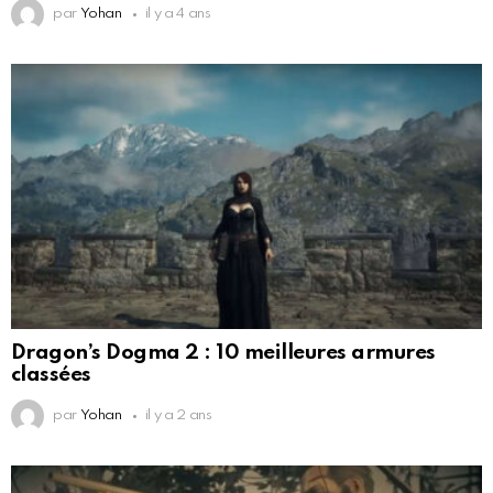
par
Yohan
il y a 4 ans
Dragon’s Dogma 2 : 10 meilleures armures
classées
par
Yohan
il y a 2 ans