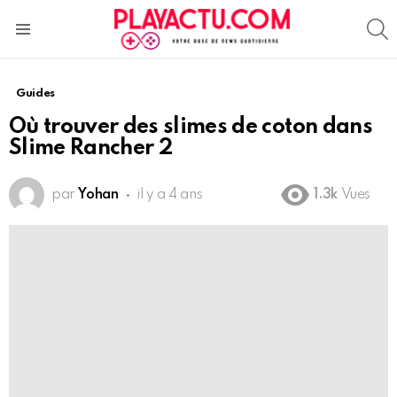
S
Menu
Guides
Où trouver des slimes de coton dans
Slime Rancher 2
par
Yohan
il y a 4 ans
1.3k
Vues