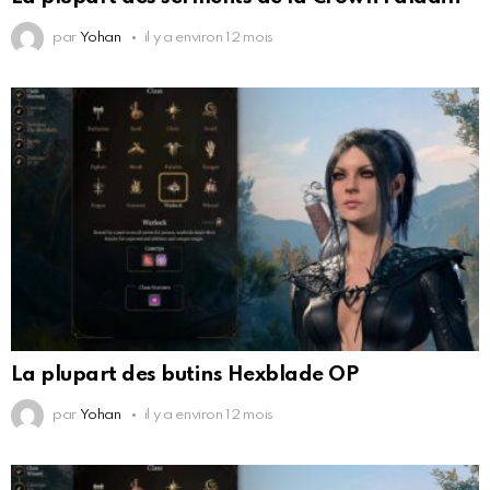
par
Yohan
il y a environ 12 mois
La plupart des butins Hexblade OP
par
Yohan
il y a environ 12 mois