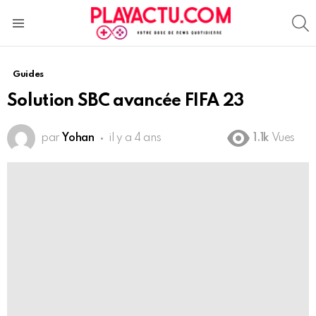
S
Menu
Guides
Solution SBC avancée FIFA 23
par
Yohan
il y a 4 ans
1.1k
Vues