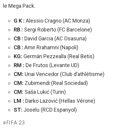
le Mega Pack.
G K :
Alessio Cragno (AC Monza)
RB :
Sergi Roberto (FC Barcelone)
CB :
David Garcia (AC Osasuna)
CB :
Amir Rrahamni (Napoli)
KG:
Germán Pezzealla (Real Betis)
RM :
De Frutos (Levante UD)
CM:
Unai Vencedor (Club d’athlétisme)
CM:
Zubimendi (Real Sociedad)
CM:
Saša Lukić (Turin)
LM :
Darko Lazović (Hellas Vérone)
ST:
Joselu (RCD Espanyol)
FIFA 23