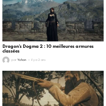
Dragon’s Dogma 2 : 10 meilleures armures
classées
par
Yohan
il y a 2 ans