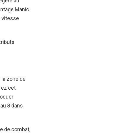
égère au
antage Manic
 vitesse
tributs
 la zone de
rez cet
loquer
eau 8 dans
ne de combat,