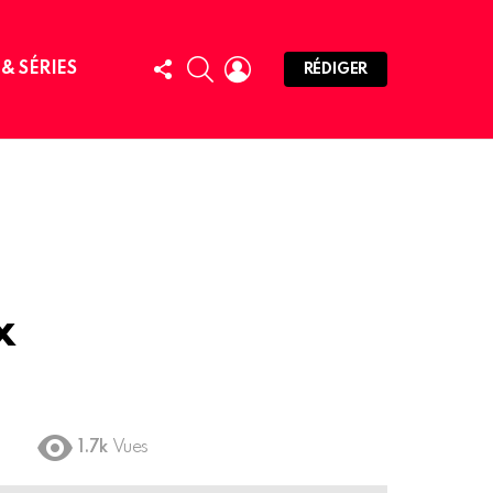
FOLLOW
SEARCH
LOGIN
 & SÉRIES
RÉDIGER
US
x
1.7k
Vues