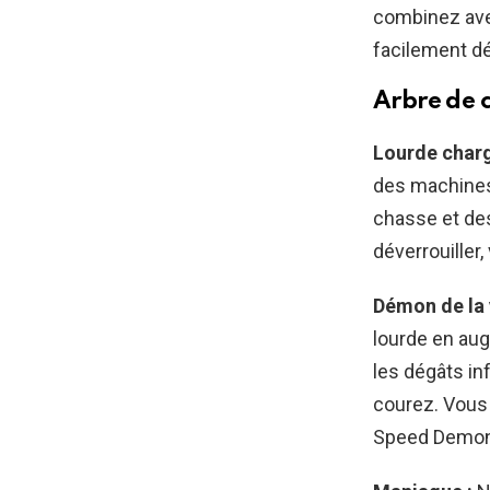
combinez ave
facilement dé
Arbre de 
Lourde char
des machines 
chasse et de
déverrouiller,
Démon de la 
lourde en aug
les dégâts in
courez. Vous 
Speed ​​​​Demo