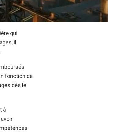
ière qui
ges, il
.
 remboursés
n fonction de
ages dès le
t à
 avoir
 compétences