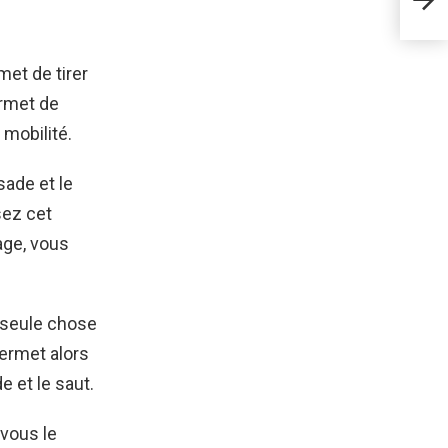
Pat
et de tirer
ermet de
 mobilité.
sade et le
sez cet
age, vous
 seule chose
ermet alors
e et le saut.
 vous le