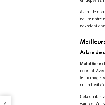
en dépensant 
Avant de comm
de lire notre
devraient ch
Meilleur
Arbre de 
Multitâche :
courant. Avec
le tournage. 
qu’un fusil d’
Cela doublera
ake
vaincre. Vous
n,