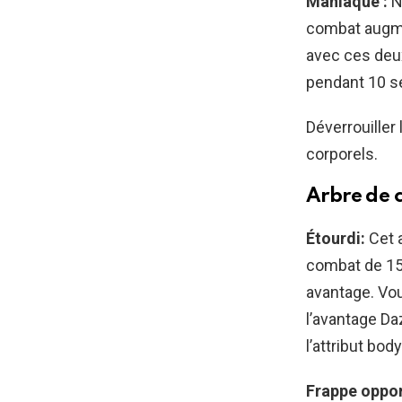
Maniaque :
N
combat augme
avec ces deu
pendant 10 s
Déverrouiller
corporels.
Arbre de 
Étourdi:
Cet 
combat de 15 
avantage. Vou
l’avantage Da
l’attribut body
Frappe oppor