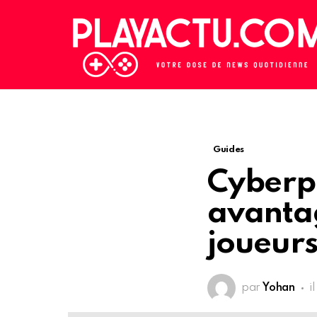
Guides
Cyberp
avanta
joueurs
par
Yohan
i