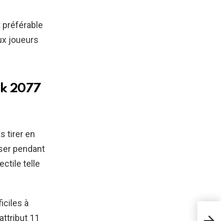
 préférable
ux joueurs
nk 2077
 tirer en
sser pendant
ctile telle
iciles à
Cyb
attribut 11