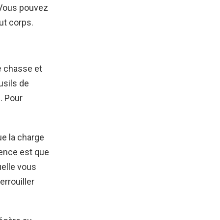
 Vous pouvez
ut corps.
e chasse et
usils de
. Pour
e la charge
rence est que
uelle vous
rrouiller