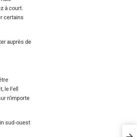
z à court.
r certains
ter auprès de
être
 le Fell
sur n’importe
oin sud-ouest
Pro