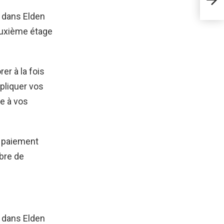
Eld
 dans Elden
euxième étage
er à la fois
pliquer vos
e à vos
 paiement
bre de
r dans Elden