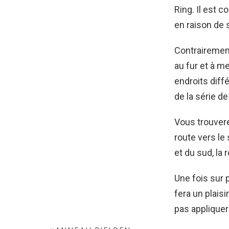
Ring. Il est
en raison de 
Contrairemen
au fur et à m
endroits diff
de la série d
Vous trouvere
route vers le 
et du sud, la 
Une fois sur p
fera un plais
pas appliquer