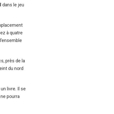
l
dans le jeu
emplacement
rez à quatre
 l’ensemble
s, près de la
teint du nord
un livre. Il se
 ne pourra