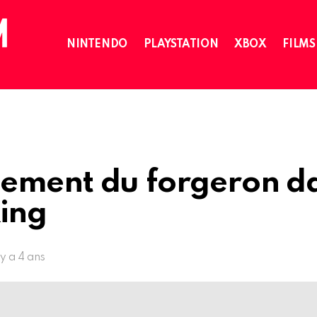
NINTENDO
PLAYSTATION
XBOX
FILMS
ement du forgeron d
ing
l y a 4 ans