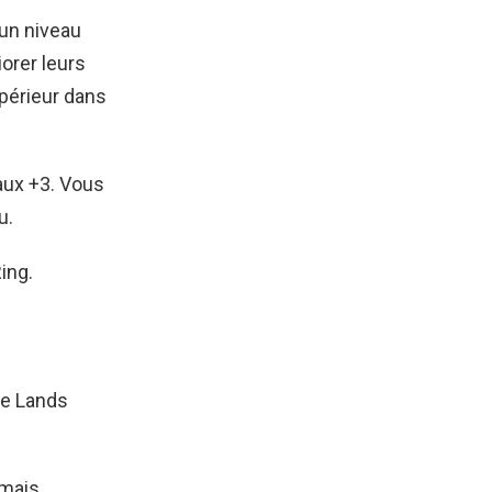
un niveau
orer leurs
upérieur dans
aux +3. Vous
u.
ing.
he Lands
 mais