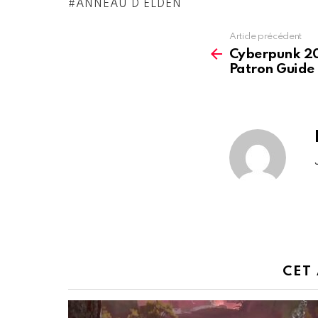
ANNEAU D'ELDEN
Article précédent
See
more
Cyberpunk 2
Patron Guide
CET