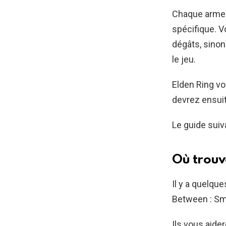
Chaque arme 
spécifique. V
dégâts, sinon
le jeu.
Elden Ring vo
devrez ensuit
Le guide suiv
Où trouv
Il y a quelqu
Between : Smi
Ils vous aide