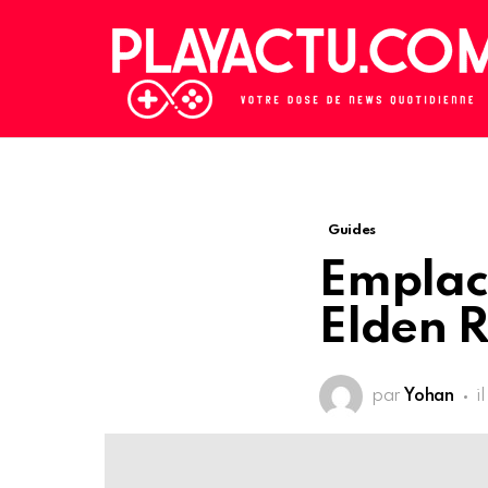
Guides
Emplac
Elden R
par
Yohan
i