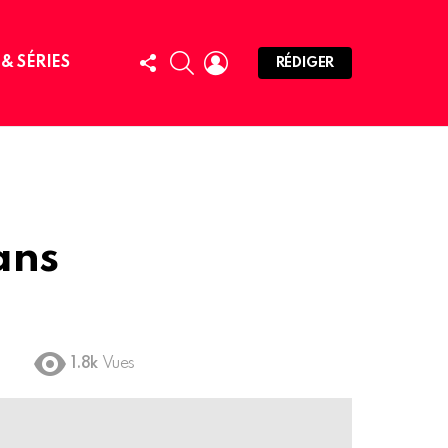
FOLLOW
SEARCH
LOGIN
 & SÉRIES
RÉDIGER
US
ans
1.8k
Vues