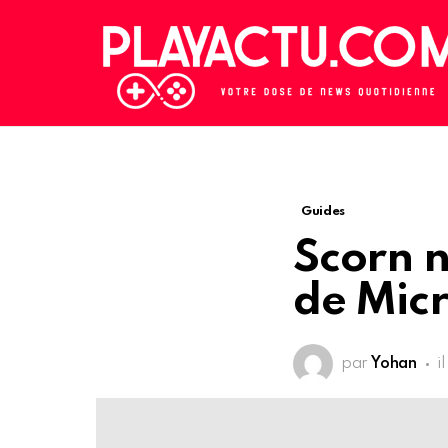
Guides
Scorn n
de Micr
par
Yohan
i