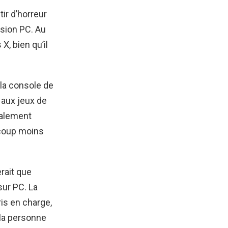
tir d’horreur
rsion PC. Au
X, bien qu’il
 la console de
 aux jeux de
malement
ucoup moins
rait que
sur PC. La
ris en charge,
 la personne