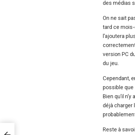
des médias so
On ne sait pa
tard ce mois-
l’ajoutera plu
correctement.
version PC du
du jeu.
Cependant, en
possible que 
Bien qu’il n’
déjà charger
probablement 
Reste à savoi
077