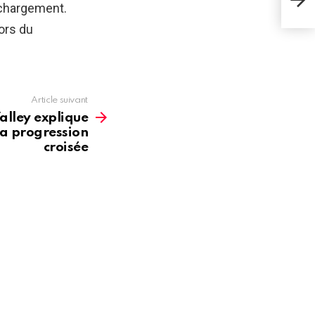
jeu 
 chargement.
lors du
Article suivant
alley explique
 la progression
croisée