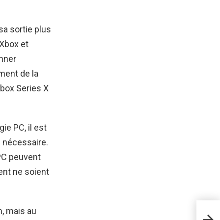
sa sortie plus
 Xbox et
onner
ment de la
Xbox Series X
e PC, il est
s nécessaire.
 PC peuvent
ent ne soient
n, mais au
Disn