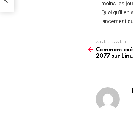
moins les jou
Quoi qu’il en
lancement du 
Article précédent
See
more
Comment exé
2077 sur Linu