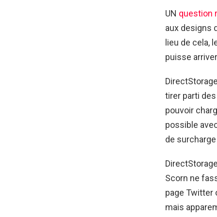
UN
question 
aux designs d
lieu de cela, 
puisse arrive
DirectStorage
tirer parti d
pouvoir char
possible avec
de surcharge
DirectStorage
Scorn ne fass
page Twitter o
mais apparemm