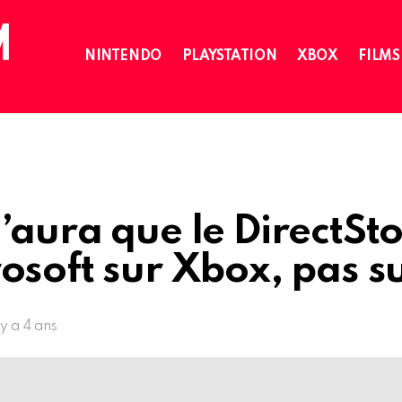
NINTENDO
PLAYSTATION
XBOX
FILMS
’aura que le DirectSt
osoft sur Xbox, pas s
l y a 4 ans