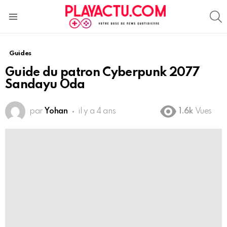
S
Menu
Guides
Guide du patron Cyberpunk 2077
Sandayu Oda
par
Yohan
il y a 4 ans
1.6k
Vues