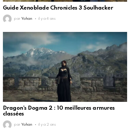
Guide Xenoblade Chronicles 3 Soulhacker
par
Yohan
il y a 4 ans
Dragon’s Dogma 2 : 10 meilleures armures
classées
par
Yohan
il y a 2 ans