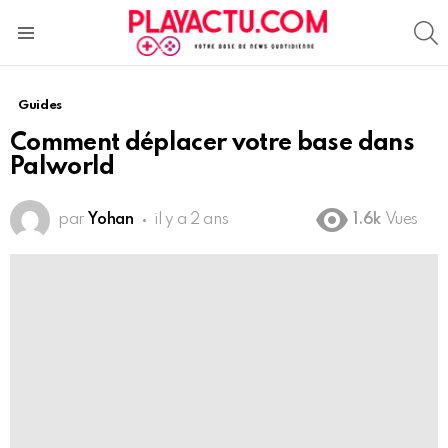
S
Menu
Guides
Comment déplacer votre base dans
Palworld
par
Yohan
il y a 2 ans
1.6k
Vues