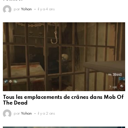
par
Yohan
il y a 4 ans
Tous les emplacements de crânes dans Mob Of
The Dead
par
Yohan
il y a 2 ans