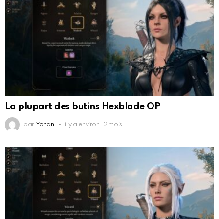
La plupart des butins Hexblade OP
par
Yohan
il y a environ 12 mois