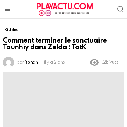
S
Menu
Guides
Comment terminer le sanctuaire
Taunhiy dans Zelda : TotK
par
Yohan
il y a 2 ans
1.2k
Vues