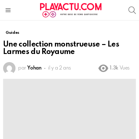
S
Menu
Guides
Une collection monstrueuse – Les
Larmes du Royaume
par
Yohan
il y a 2 ans
1.3k
Vues