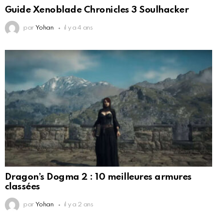
Guide Xenoblade Chronicles 3 Soulhacker
par
Yohan
il y a 4 ans
Dragon’s Dogma 2 : 10 meilleures armures
classées
par
Yohan
il y a 2 ans