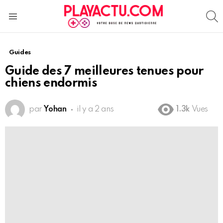
S
Menu
Guides
Guide des 7 meilleures tenues pour
chiens endormis
par
Yohan
il y a 2 ans
1.3k
Vues