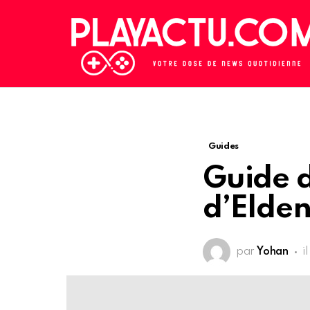
Guides
Guide 
d’Elden
par
Yohan
i