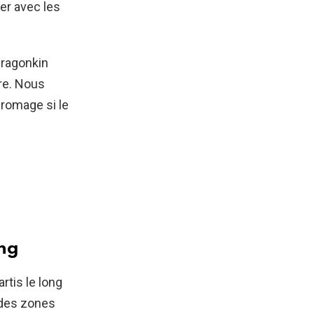
ner avec les
Dragonkin
tre. Nous
fromage si le
ing
rtis le long
s des zones