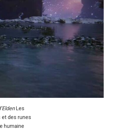
’Elden
Les
 et des runes
me humaine