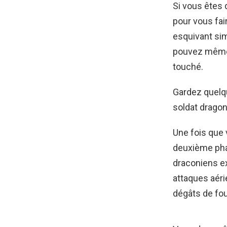
Si vous êtes 
pour vous fai
esquivant sim
pouvez même 
touché.
Gardez quelqu
soldat dragon
Une fois que 
deuxième pha
draconiens ex
attaques aéri
dégâts de foud