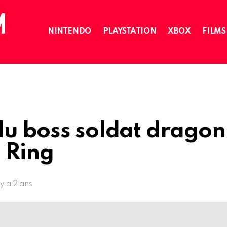
NINTENDO
PLAYSTATION
XBOX
FILMS
du boss soldat dragon
 Ring
l y a 2 ans