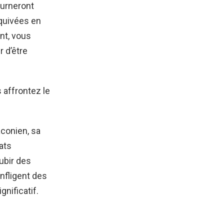
ourneront
squivées en
nt, vous
 d’être
 affrontez le
aconien, sa
ats
ubir des
nfligent des
gnificatif.