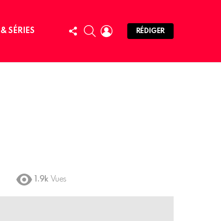
FOLLOW
SEARCH
LOGIN
 & SÉRIES
RÉDIGER
US
1.9k
Vues