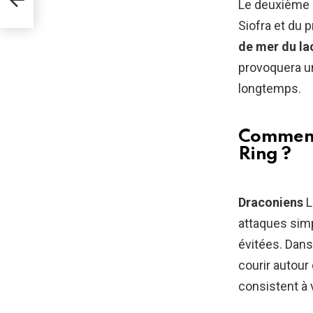
Le deuxième s
Siofra et du 
de mer du la
provoquera un
longtemps.
Comment 
Ring ?
Draconiens
L
attaques simp
évitées. Dan
courir autour
consistent à 