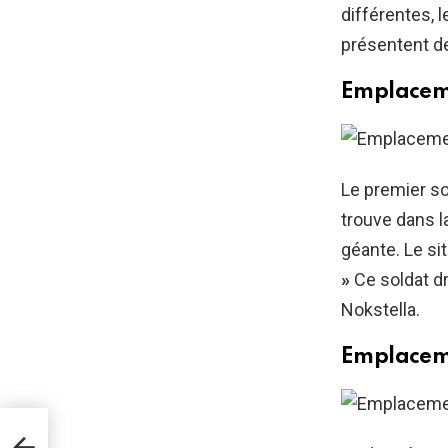
différentes, 
présentent d
Emplaceme
Le premier so
trouve dans la
géante. Le si
»
Ce soldat d
Nokstella.
Emplacem