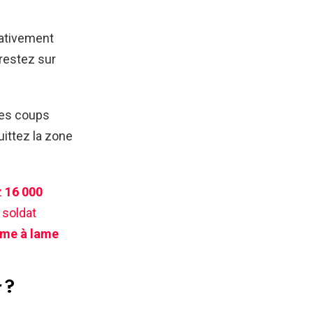
lativement
 restez sur
ues coups
uittez la zone
z
16 000
 soldat
me à lame
 ?