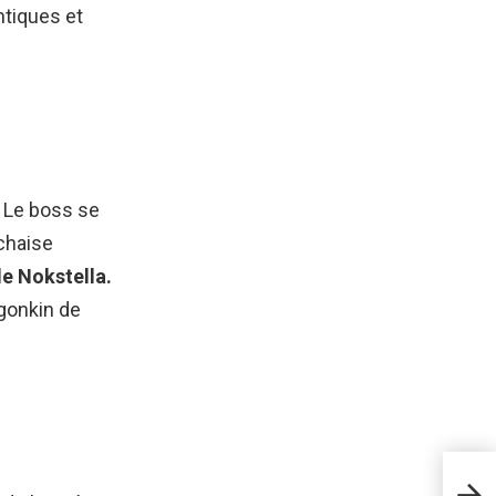
ntiques et
. Le boss se
-chaise
de Nokstella.
gonkin de
Les 