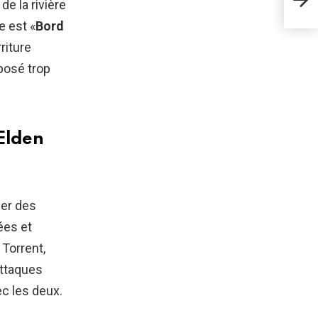
de la rivière
Fra
e est «
Bord
riture
posé trop
Elden
ser des
ées et
Torrent,
attaques
ec les deux.