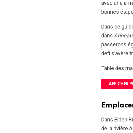
avec une armur
bonnes étapes
Dans ce guid
dans
Anneau 
passerons éga
défi s’avère t
Table des ma
AFFICHER P
Emplacem
Dans Elden Ri
de la rivière 