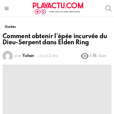
S
Menu
Guides
Comment obtenir l’épée incurvée du
Dieu-Serpent dans Elden Ring
par
Yohan
il y a 2 ans
1.8k
Vues