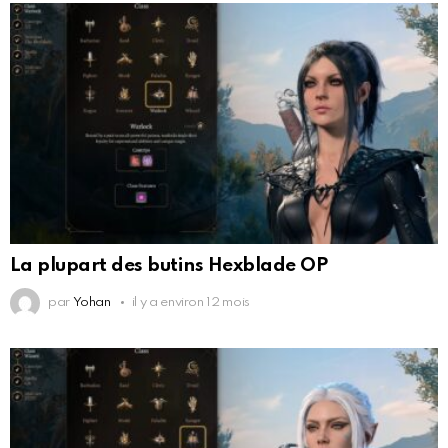
La plupart des butins Hexblade OP
par
Yohan
il y a environ 12 mois