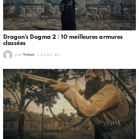
Dragon’s Dogma 2 : 10 meilleures armures
classées
par
Yohan
il y a 2 ans