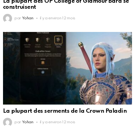
La plupart des OP College of Glamour Bard se
construisent
par
Yohan
il y a environ 12 mois
La plupart des serments de la Crown Paladin
par
Yohan
il y a environ 12 mois