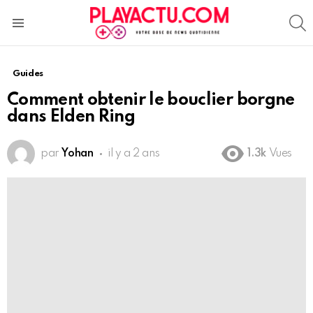
S
Menu
Guides
Comment obtenir le bouclier borgne
dans Elden Ring
par
Yohan
il y a 2 ans
1.3k
Vues