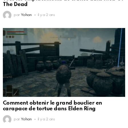
The Dead
par
Yohan
il y a 2 ans
Comment obtenir le grand bouclier en
carapace de tortue dans Elden Ring
par
Yohan
il y a 2 ans