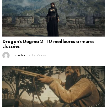
Dragon’s Dogma 2 : 10 meilleures armures
classées
par
Yohan
il y a 2 ans