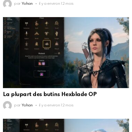
par
Yohan
il y a environ 12 mois
La plupart des butins Hexblade OP
par
Yohan
il y a environ 12 mois