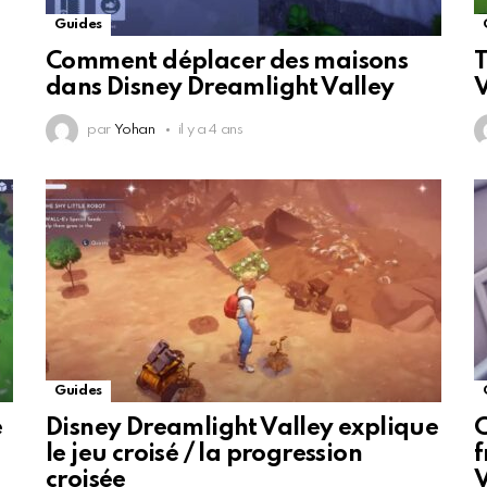
Guides
Comment déplacer des maisons
T
dans Disney Dreamlight Valley
V
par
Yohan
il y a 4 ans
Guides
e
Disney Dreamlight Valley explique
C
le jeu croisé / la progression
f
croisée
V