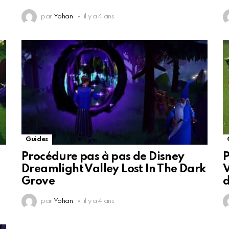
par
Yohan
il y a 4 ans
Guides
Procédure pas à pas de Disney
P
Dreamlight Valley Lost In The Dark
V
Grove
d
par
Yohan
il y a 4 ans