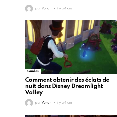
par
Yohan
il y a 4 ans
Guides
Comment obtenir des éclats de
nuit dans Disney Dreamlight
Valley
par
Yohan
il y a 4 ans