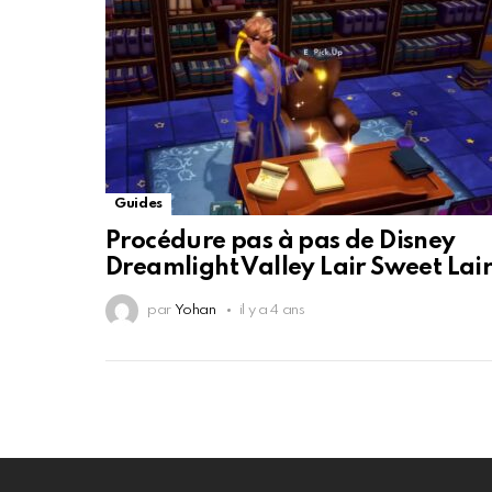
Guides
Procédure pas à pas de Disney
Dreamlight Valley Lair Sweet Lai
par
Yohan
il y a 4 ans