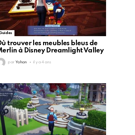
Guides
ù trouver les meubles bleus de
erlin à Disney Dreamlight Valley
par
Yohan
il y a 4 ans