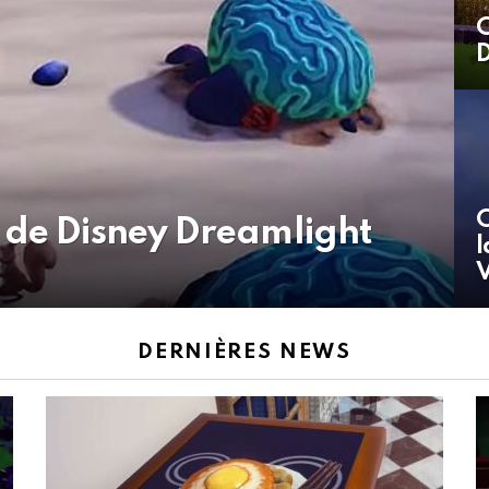
C
D
C
 de Disney Dreamlight
l
V
DERNIÈRES NEWS