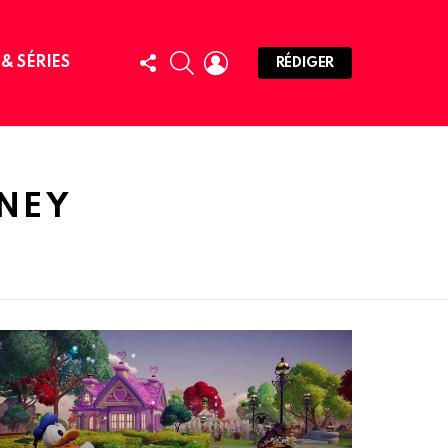
FOLLOW
SEARCH
LOGIN
 & SÉRIES
RÉDIGER
US
SNEY