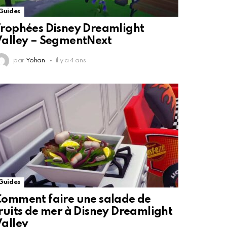
Guides
rophées Disney Dreamlight
alley – SegmentNext
par
Yohan
il y a 4 ans
Guides
omment faire une salade de
ruits de mer à Disney Dreamlight
alley