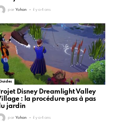
par
Yohan
il y a 4 ans
Guides
rojet Disney Dreamlight Valley
illage : la procédure pas à pas
u jardin
par
Yohan
il y a 4 ans