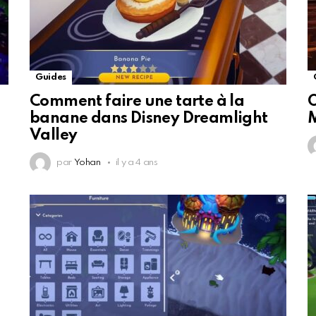
Guides
Comment faire une tarte à la
O
banane dans Disney Dreamlight
M
Valley
par
Yohan
il y a 4 ans