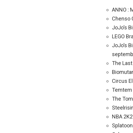
ANNO : M
Chenso C
JoJo’s B
LEGO Bra
JoJo’s Bi
septemb
The Last
Biomutan
Circus E
Temtem (
The Tomo
Steelris
NBA 2K23
Splatoon