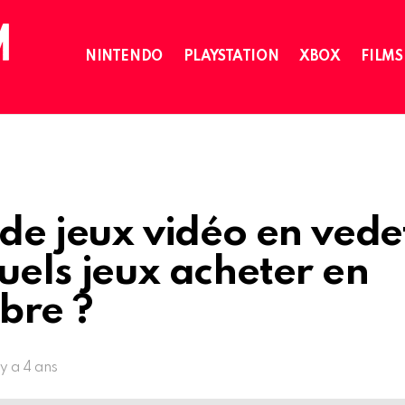
NINTENDO
PLAYSTATION
XBOX
FILMS
 de jeux vidéo en vede
uels jeux acheter en
bre ?
l y a 4 ans