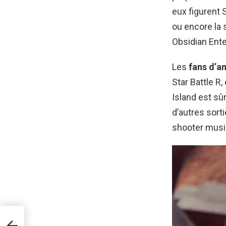
eux figurent 
ou encore la 
Obsidian Ent
Les
fans d’a
Star Battle R
Island est sû
d’autres sort
shooter music
us