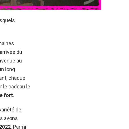
esquels
emaines
’arrivée du
nvenue au
un long
nant, chaque
r le cadeau le
 fort
.
variété de
us avons
 2022
. Parmi