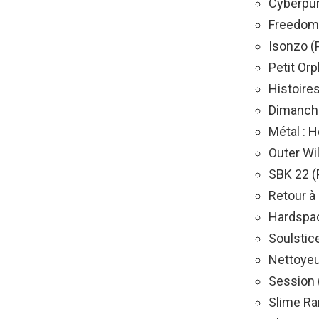
Cyberpun
Freedom 
Isonzo (
Petit Or
Histoire
Dimanche
Métal : 
Outer Wi
SBK 22 (
Retour à
Hardspac
Soulstic
Nettoyeu
Session 
Slime Ra