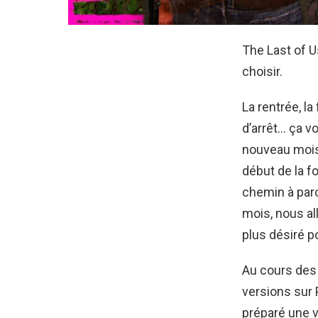
The Last of U
choisir.
La rentrée, l
d’arrêt… ça v
nouveau mois
début de la f
chemin à parc
mois, nous al
plus désiré p
Au cours des 
versions sur 
préparé une 