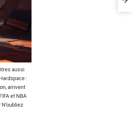
son 
itres aussi
 Hardspace :
on, arrivent
FIFA et NBA
? N’oubliez