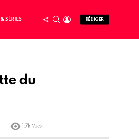
FOLLOW
SEARCH
LOGIN
 & SÉRIES
RÉDIGER
US
tte du
1.7k
Vues