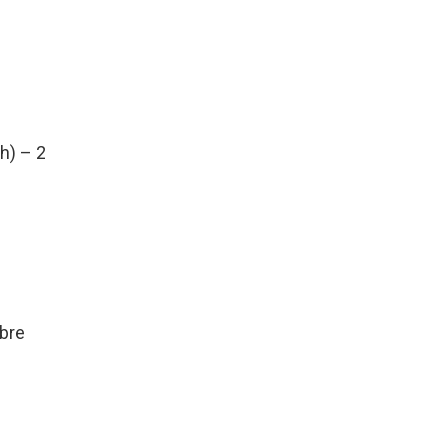
ch) – 2
mbre