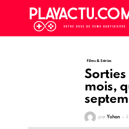
Films & Séries
Sorties
mois, q
septem
par
Yohan
i