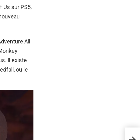
f Us sur PS5,
e nouveau
dventure All
o Monkey
s. Il existe
dfall, ou le
Spla