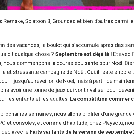
s Remake, Splatoon 3, Grounded et bien d’autres parmi l
a fin des vacances, le boulot qui s’accumule après des s
ous dit quelque chose ?
Septembre est déjà là !
Et avec l
, nous commençons la course épuisante pour Noël. Bie
olle et stressante campagne de Noël. Oui, il reste encore 
ourir jusqu’au réveillon de Noël, mais à partir de mainte
lons avoir une tonne de jeux qui vont rivaliser pour deveni
our les enfants et les adultes.
La compétition commence
prochaines semaines, nous allons profiter d’une grande 
PC et consoles, et comme d’habitude, chez Playactu, no
vidéo avec le
Faits saillants de la version de septembre