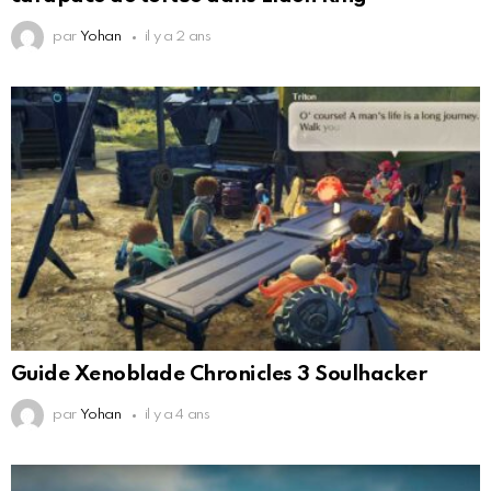
par
Yohan
il y a 2 ans
Guide Xenoblade Chronicles 3 Soulhacker
par
Yohan
il y a 4 ans