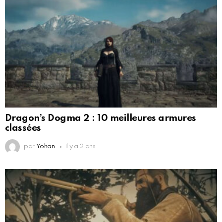
Dragon’s Dogma 2 : 10 meilleures armures
classées
par
Yohan
il y a 2 ans