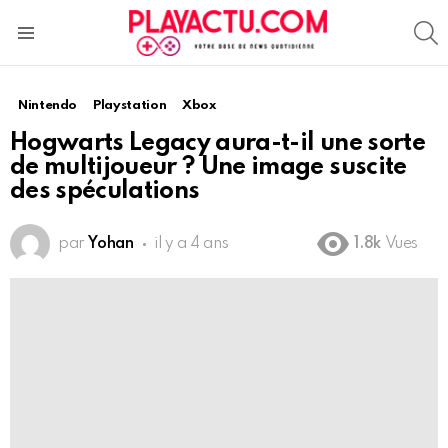
S
Menu
Nintendo
Playstation
Xbox
Hogwarts Legacy aura-t-il une sorte
de multijoueur ? Une image suscite
des spéculations
par
Yohan
il y a 4 ans
1.8k
Vues