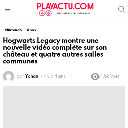
S
Menu
Nintendo
Xbox
Hogwarts Legacy montre une
nouvelle vidéo complète sur son
château et quatre autres salles
communes
par
Yohan
il y a 4 ans
1.5k
Vues