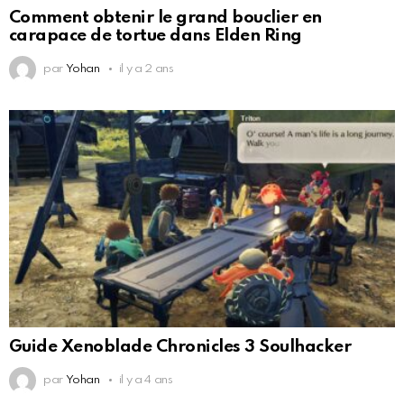
Comment obtenir le grand bouclier en
carapace de tortue dans Elden Ring
par
Yohan
il y a 2 ans
Guide Xenoblade Chronicles 3 Soulhacker
par
Yohan
il y a 4 ans