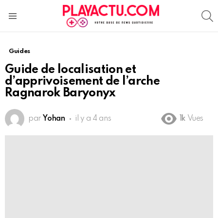
S
Menu
Guides
Guide de localisation et
d’apprivoisement de l’arche
Ragnarok Baryonyx
par
Yohan
il y a 4 ans
1k
Vues