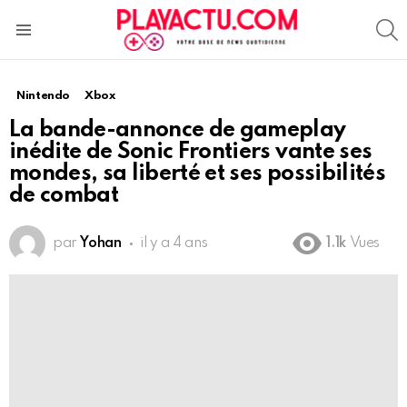
S
Menu
Nintendo
Xbox
La bande-annonce de gameplay
inédite de Sonic Frontiers vante ses
mondes, sa liberté et ses possibilités
de combat
par
Yohan
il y a 4 ans
1.1k
Vues