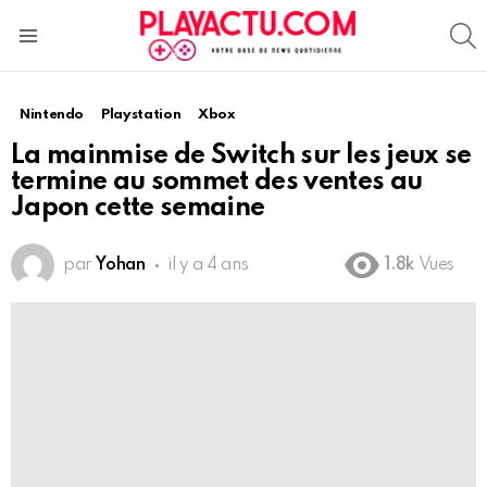
S
Menu
Nintendo
Playstation
Xbox
La mainmise de Switch sur les jeux se
termine au sommet des ventes au
Japon cette semaine
par
Yohan
il y a 4 ans
1.8k
Vues