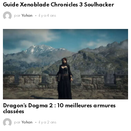
Guide Xenoblade Chronicles 3 Soulhacker
par
Yohan
il y a 4 ans
Dragon’s Dogma 2 : 10 meilleures armures
classées
par
Yohan
il y a 2 ans