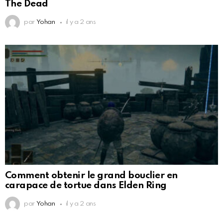
The Dead
par
Yohan
il y a 2 ans
Comment obtenir le grand bouclier en
carapace de tortue dans Elden Ring
par
Yohan
il y a 2 ans