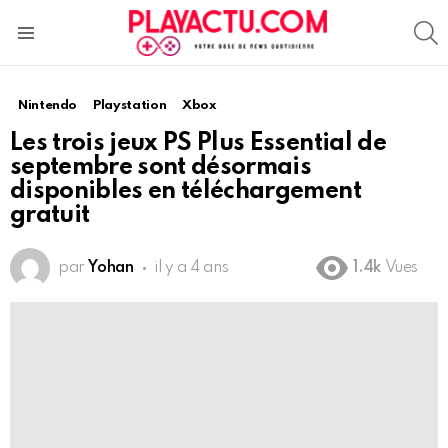
S
Menu
Nintendo
Playstation
Xbox
Les trois jeux PS Plus Essential de
septembre sont désormais
disponibles en téléchargement
gratuit
par
Yohan
il y a 4 ans
1.4k
Vues