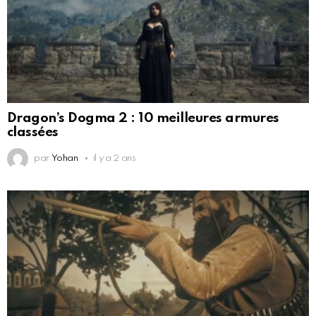
Dragon’s Dogma 2 : 10 meilleures armures
classées
par
Yohan
il y a 2 ans