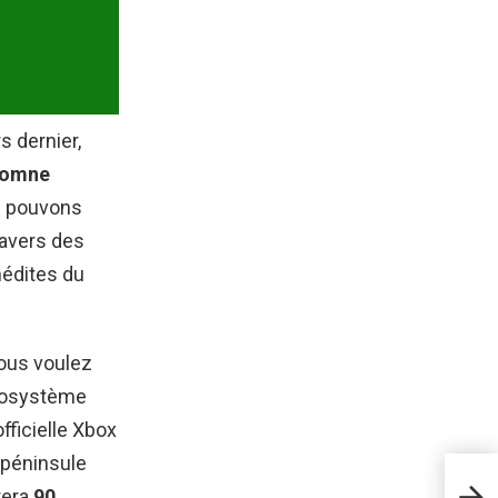
 dernier,
utomne
s pouvons
ravers des
nédites du
vous voulez
écosystème
fficielle Xbox
a péninsule
Got
fami
rera
90