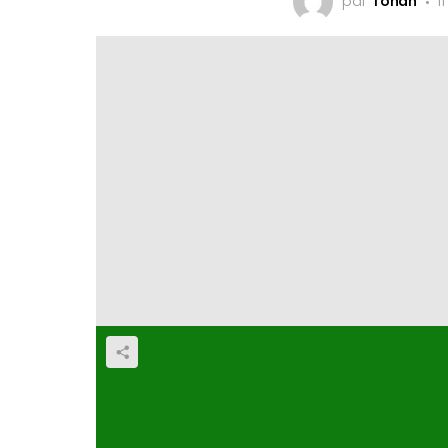
par
Yohan
i