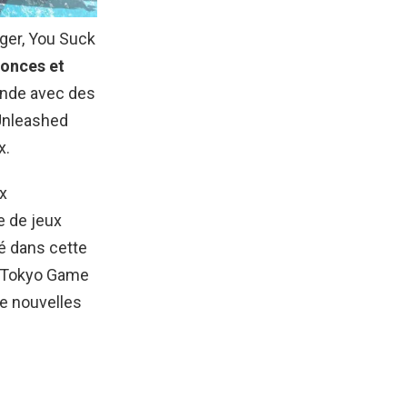
nger, You Suck
nonces et
onde avec des
 Unleashed
x.
ux
e de jeux
é dans cette
au Tokyo Game
de nouvelles