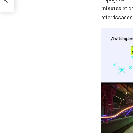
lité
minutes
et c
atterrissages