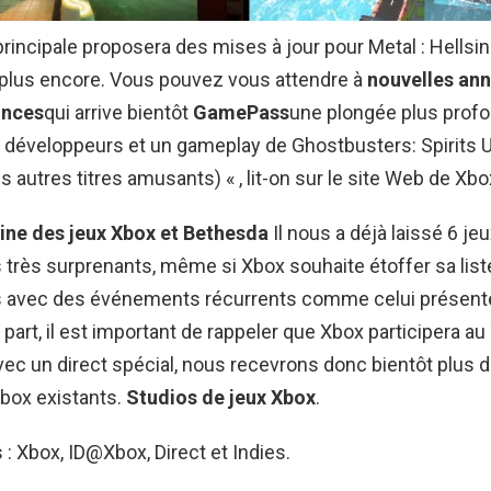
principale proposera des mises à jour pour Metal : Hellsi
t plus encore. Vous pouvez vous attendre à
nouvelles an
onces
qui arrive bientôt
GamePass
une plongée plus prof
e développeurs et un gameplay de Ghostbusters: Spirits
s autres titres amusants) « , lit-on sur le site Web de Xbo
rine des jeux Xbox et Bethesda
Il nous a déjà laissé 6 je
très surprenants, même si Xbox souhaite étoffer sa list
 avec des événements récurrents comme celui présent
 part, il est important de rappeler que Xbox participera 
c un direct spécial, nous recevrons donc bientôt plus 
Xbox existants.
Studios de jeux Xbox
.
 : Xbox, ID@Xbox, Direct et Indies.