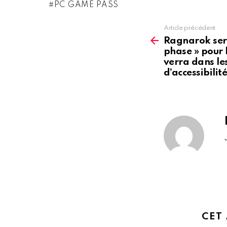
PC GAME PASS
Article précédent
See
more
Ragnarok ser
phase » pour l
verra dans le
d’accessibilit
CET