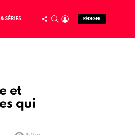
FOLLOW
SEARCH
LOGIN
 & SÉRIES
RÉDIGER
US
e et
es qui