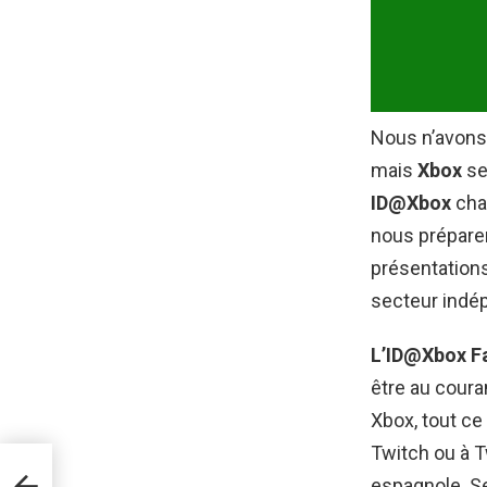
Nous n’avons
mais
Xbox
se
ID@Xbox
cha
nous préparer 
présentations
secteur indé
L’ID@Xbox Fa
être au coura
Xbox, tout ce
Twitch ou à 
se
espagnole. Se