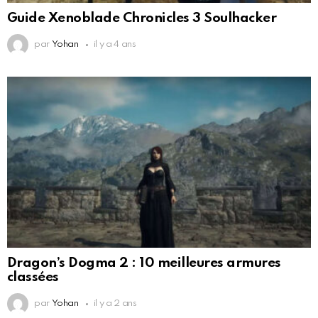
Guide Xenoblade Chronicles 3 Soulhacker
par
Yohan
il y a 4 ans
Dragon’s Dogma 2 : 10 meilleures armures
classées
par
Yohan
il y a 2 ans