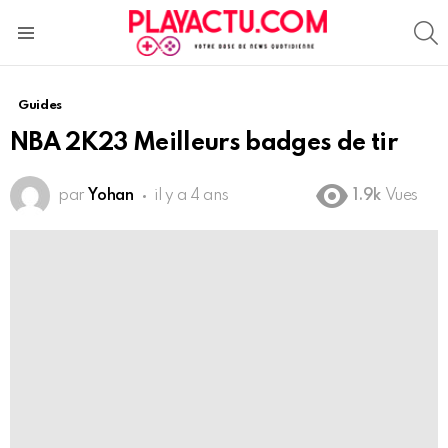
S
Menu
Guides
NBA 2K23 Meilleurs badges de tir
par
Yohan
il y a 4 ans
1.9k
Vues