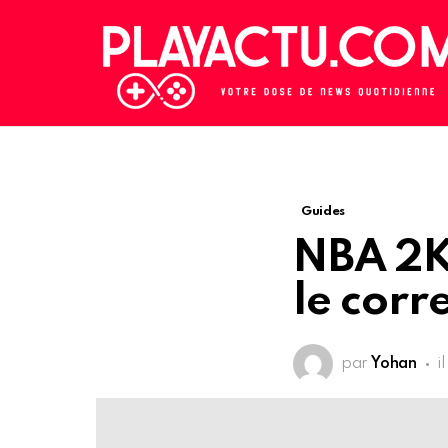
Guides
NBA 2K
le corr
par
Yohan
i