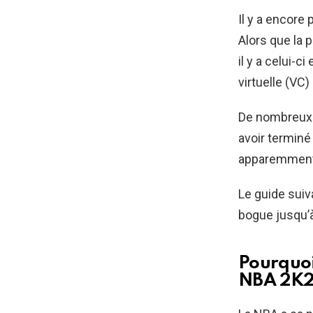
Il y a encore
Alors que la 
il y a celui-c
virtuelle (VC
De nombreux j
avoir termin
apparemment
Le guide suiv
bogue jusqu’à
Pourquoi
NBA 2K2