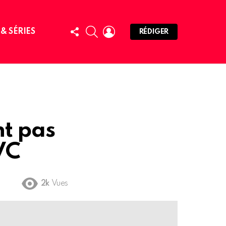
FOLLOW
SEARCH
LOGIN
 & SÉRIES
RÉDIGER
US
t pas
VC
2k
Vues