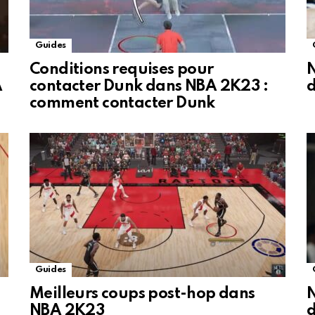
Guides
Conditions requises pour
A
contacter Dunk dans NBA 2K23 :
d
comment contacter Dunk
Guides
Meilleurs coups post-hop dans
N
NBA 2K23
d