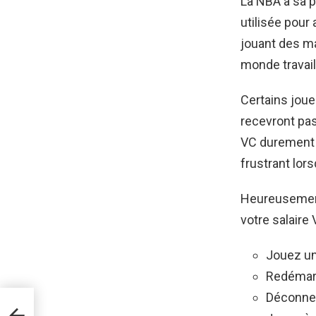
La NBA a sa p
utilisée pour
jouant des ma
monde travail
Certains jou
recevront pas
VC durement g
frustrant lor
Heureusement,
votre salaire
Jouez un
Redémarr
Déconnec
ns