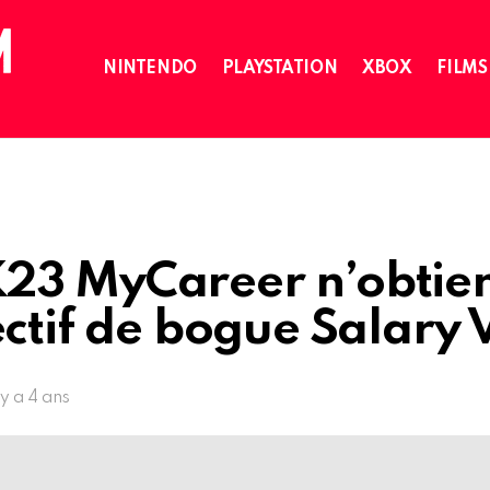
NINTENDO
PLAYSTATION
XBOX
FILMS
23 MyCareer n’obtien
ectif de bogue Salary 
l y a 4 ans