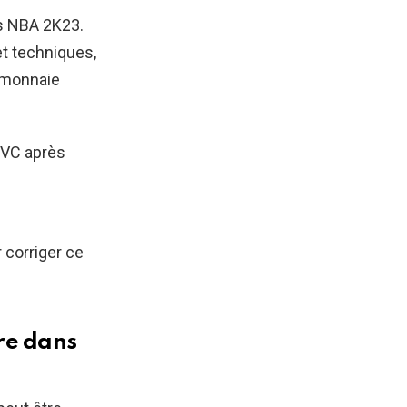
ns NBA 2K23.
et techniques,
en monnaie
 VC après
 corriger ce
re dans