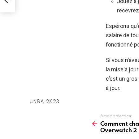
Jouez à 
recevrez
Espérons qu’a
salaire de to
fonctionné pou
Si vous n’ave
la mise à jou
c’est un gros
à jour.
NBA 2K23
Article précédent
See
more
Comment chan
Overwatch 2