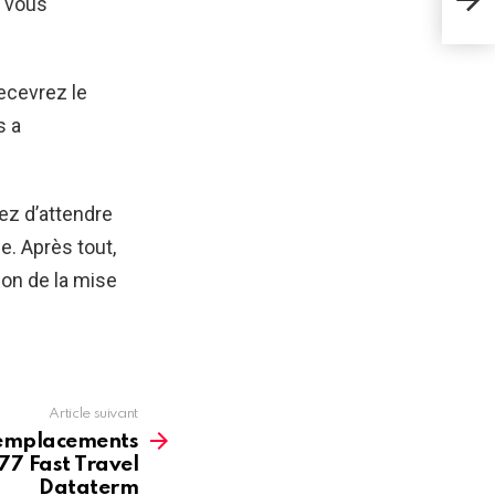
, vous
207
ecevrez le
s a
ez d’attendre
e. Après tout,
ion de la mise
Article suivant
 emplacements
7 Fast Travel
Dataterm