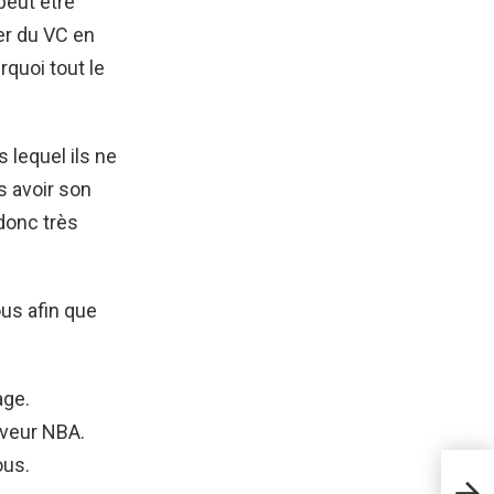
peut être
er du VC en
rquoi tout le
lequel ils ne
s avoir son
donc très
us afin que
age.
veur NBA.
ous.
Gui