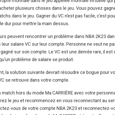
ropre monnaie dans le jeu appelée monnaie virtuelle qui 
 acheter plusieurs choses dans le jeu. Vous pouvez gagn
tchs dans le jeu. Gagner du VC n’est pas facile, c’est pou
le dur pour mettre la main dessus.
eurs peuvent rencontrer un problème dans NBA 2K23 dans 
 leur salaire VC sur leur compte. Personne ne veut ne pa
agné sur son compte. Le VC est une denrée rare, il est 
squ’un problème de salaire se produit.
 la solution suivante devrait résoudre ce bogue pour vo
 VC se retrouve dans votre compte.
 match hors du mode Ma CARRIÈRE avec votre personn
ez le jeu et recommencez en vous reconnectant au ser
tez-vous de votre compte NBA 2K23 et reconnectez-v