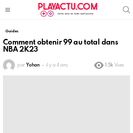
S
Menu
Guides
Comment obtenir 99 au total dans
NBA 2K23
par
Yohan
il y a 4 ans
1.5k
Vues