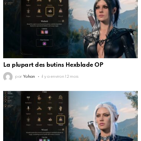
La plupart des butins Hexblade OP
par
Yohan
il y a environ 12 mois