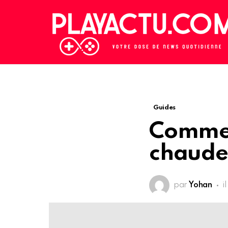
Guides
Comment
chaude
par
Yohan
i