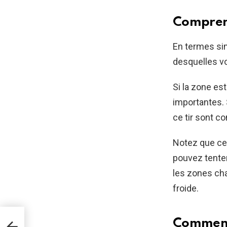
Comprend
En termes sim
desquelles v
Si la zone es
importantes. 
ce tir sont c
Notez que ce 
pouvez tenter 
les zones cha
froide.
our
Comment 