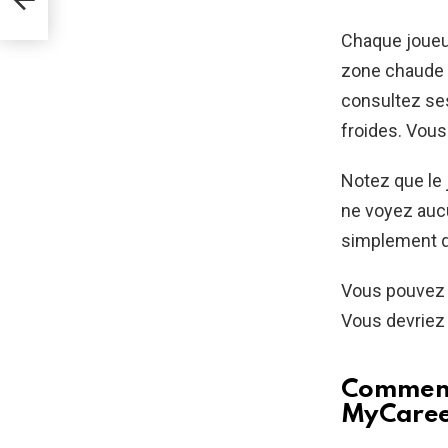
Chaque joueur
zone chaude d
consultez ses
froides. Vous
Notez que le 
ne voyez aucu
simplement q
Vous pouvez c
Vous devriez 
Comment 
MyCare