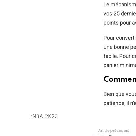
Le mécanisme
vos 25 dernie
points pour a
Pour converti
une bonne per
facile. Pour 
panier minim
Comment 
Bien que vous
patience, il 
NBA 2K23
Article précédent
See