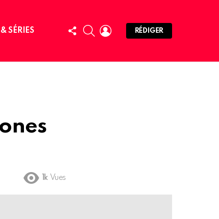
FOLLOW
SEARCH
LOGIN
 & SÉRIES
RÉDIGER
US
zones
1k
Vues