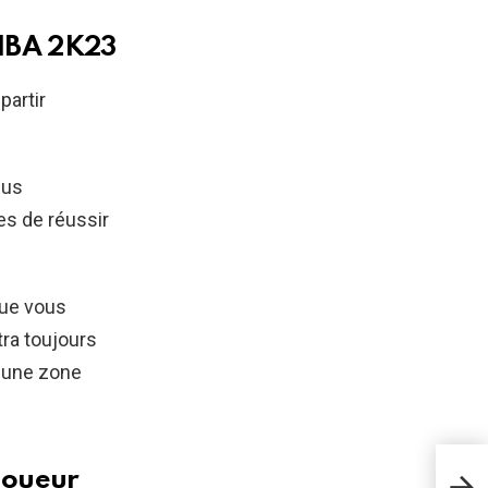
 NBA 2K23
partir
lus
es de réussir
que vous
tra toujours
s une zone
NBA
joueur