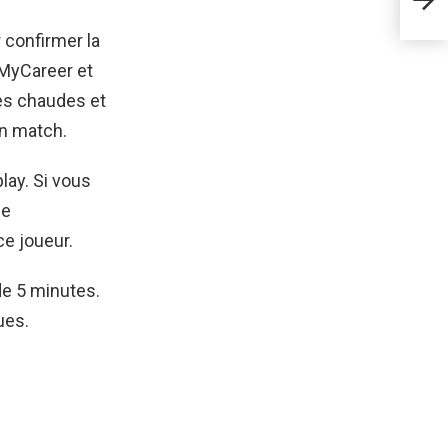
PG
 confirmer la
 MyCareer et
nes chaudes et
un match.
lay. Si vous
ie
e joueur.
de 5 minutes.
ues.