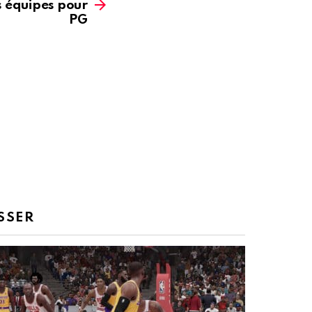
 équipes pour
PG
SSER