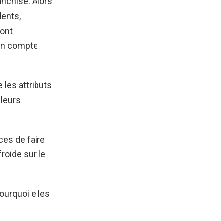
anchise. Alors
dents,
ront
 en compte
 les attributs
 leurs
es de faire
roide sur le
ourquoi elles