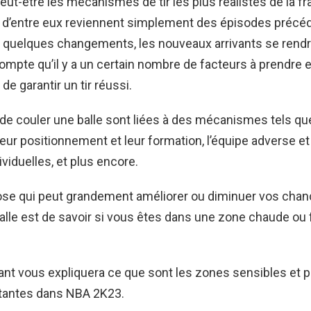
ut-être les mécanismes de tir les plus réalistes de la fr
t d’entre eux reviennent simplement des épisodes précé
c quelques changements, les nouveaux arrivants se rend
mpte qu’il y a un certain nombre de facteurs à prendre
t de garantir un tir réussi.
e couler une balle sont liées à des mécanismes tels que
leur positionnement et leur formation, l’équipe adverse et
ividuelles, et plus encore.
ose qui peut grandement améliorer ou diminuer vos chanc
lle est de savoir si vous êtes dans une zone chaude ou f
ant vous expliquera ce que sont les zones sensibles et p
rtantes dans NBA 2K23.