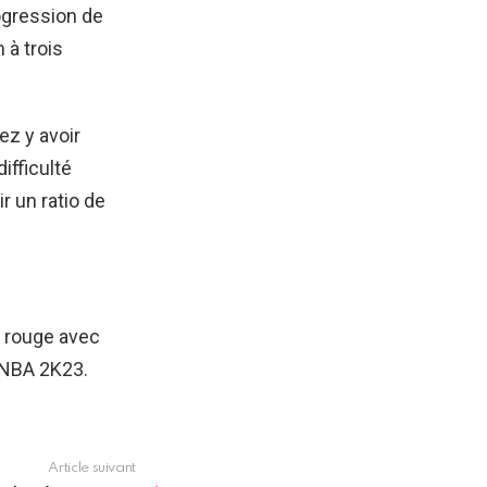
ogression de
 à trois
ez y avoir
ifficulté
r un ratio de
n rouge avec
s NBA 2K23.
Article suivant