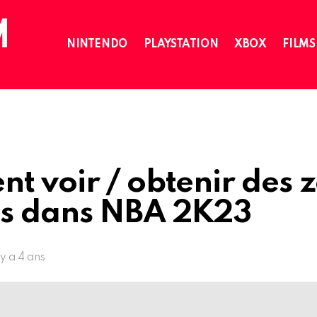
NINTENDO
PLAYSTATION
XBOX
FILMS
 voir / obtenir des 
s dans NBA 2K23
l y a 4 ans