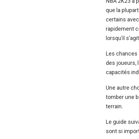
NBA 2K23 a pe
que la plupar
certains ave
rapidement co
lorsqu’il s’agi
Les chances d
des joueurs, 
capacités ind
Une autre ch
tomber une ba
terrain.
Le guide suiv
sont si impo