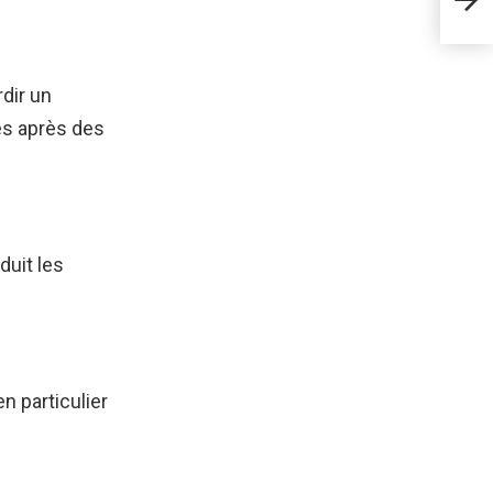
spéc
dir un
és après des
duit les
n particulier