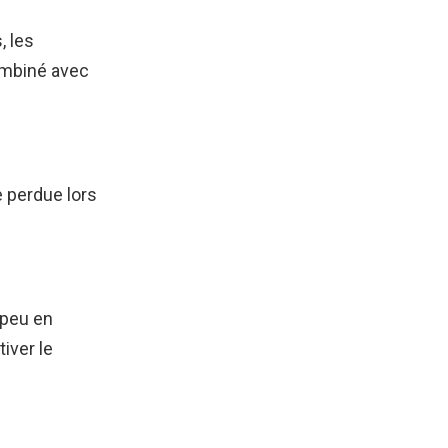
, les
Combiné avec
e perdue lors
 peu en
iver le