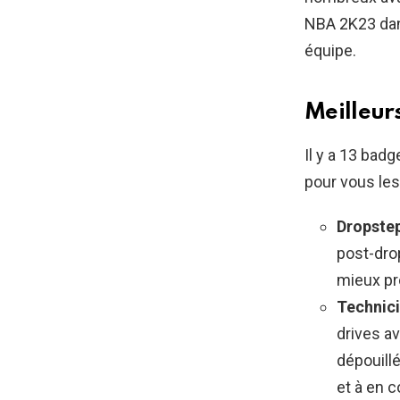
NBA 2K23 dans
équipe.
Meilleur
Il y a 13 bad
pour vous les
Dropstep
post-dro
mieux pro
Technici
drives av
dépouillé
et à en 