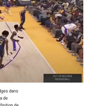
adges dans
ra de
inition de