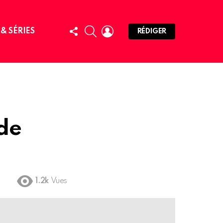
FOLLOW
SEARCH
LOGIN
 & SÉRIES
RÉDIGER
US
de
1.2k
Vues