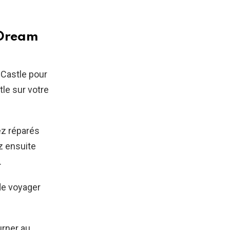
 Dream
 Castle pour
le sur votre
ez réparés
z ensuite
.
de voyager
urner au