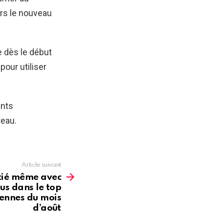
ers le nouveau
 dès le début
pour utiliser
ints
teau.
Article suivant
itié même avec
plus dans le top
ennes du mois
d’août