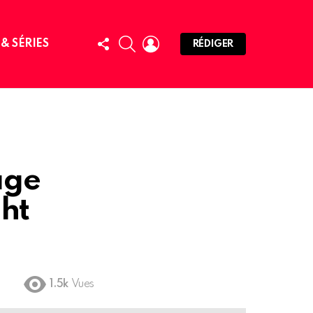
FOLLOW
SEARCH
LOGIN
 & SÉRIES
RÉDIGER
US
age
ht
1.5k
Vues