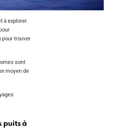
 à explorer.
pour
 pour trouver
biomes sont
e un moyen de
oyages
 puits à