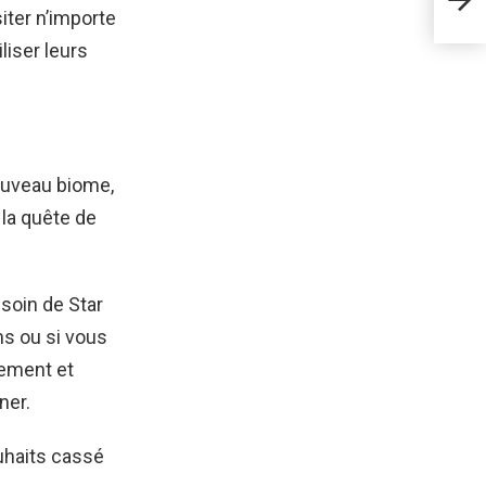
iter n’importe
ven
liser leurs
ouveau biome,
 la quête de
besoin de Star
ns ou si vous
lement et
ner.
uhaits cassé