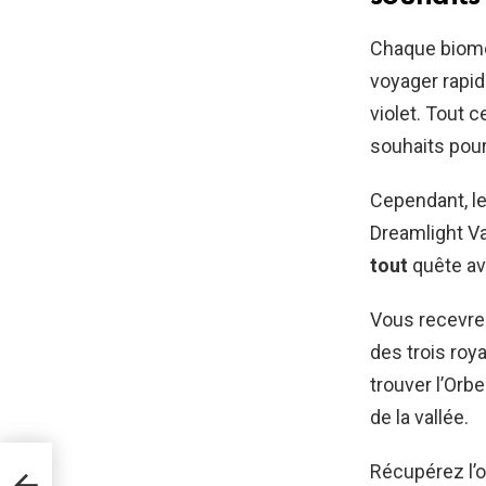
Chaque biome
voyager rapid
violet. Tout c
souhaits pou
Cependant, le
Dreamlight Va
tout
quête av
Vous recevrez
des trois roy
trouver l’Orb
de la vallée.
é
Récupérez l’or
l y a