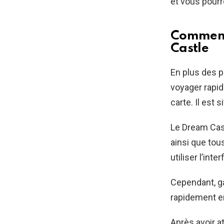
et vous pourr
Comment 
Castle
En plus des p
voyager rapid
carte. Il est 
Le Dream Cast
ainsi que tou
utiliser l’in
Cependant, ga
rapidement en
Après avoir a