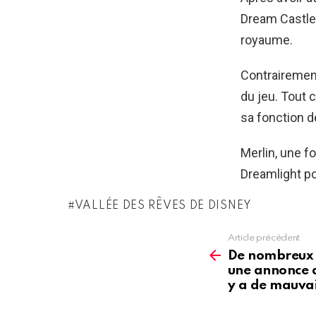
Dream Castle 
royaume.
Contrairement
du jeu. Tout 
sa fonction 
Merlin, une f
Dreamlight po
VALLÉE DES RÊVES DE DISNEY
Article précédent
See
more
De nombreux 
une annonce d
y a de mauvai