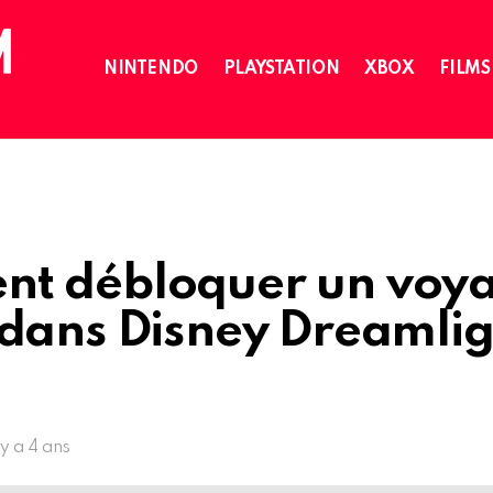
NINTENDO
PLAYSTATION
XBOX
FILMS
t débloquer un voy
 dans Disney Dreamlig
l y a 4 ans