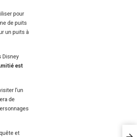
liser pour
ne de puits
ur un puits à
s Disney
mitié est
isiter l’un
era de
 personnages
GTA 
 quête et
jeu 