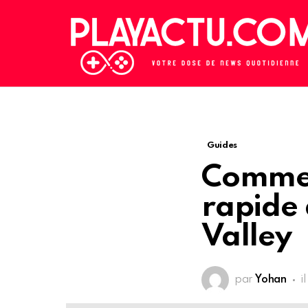
Guides
Commen
rapide
Valley
par
Yohan
i