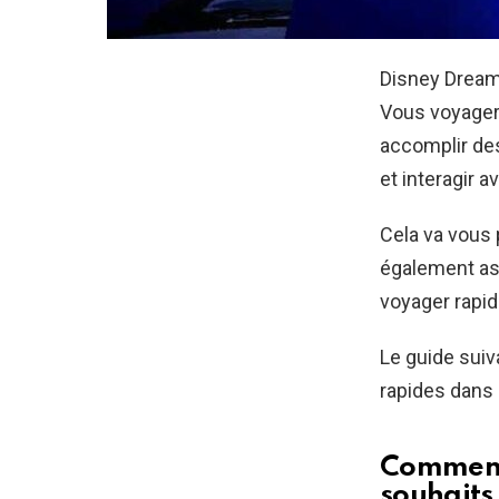
Disney Dreaml
Vous voyager
accomplir des
et interagir 
Cela va vous
également ass
voyager rapi
Le guide suiv
rapides dans 
Comment 
souhaits