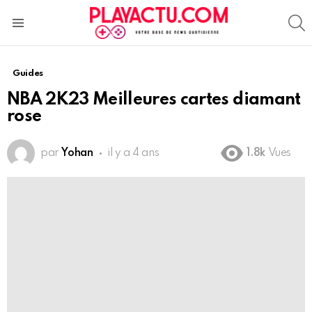
S
Menu
Guides
NBA 2K23 Meilleures cartes diamant
rose
par
Yohan
il y a 4 ans
1.8k
Vues