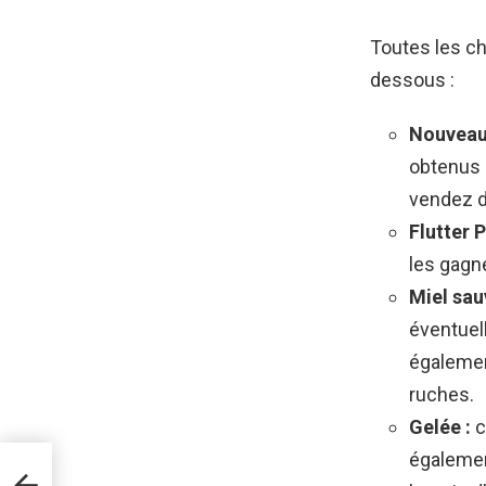
Toutes les c
dessous :
Nouveau
obtenus 
vendez d
Flutter P
les gagne
Miel sa
éventuel
égalemen
ruches.
Gelée :
c
égalemen