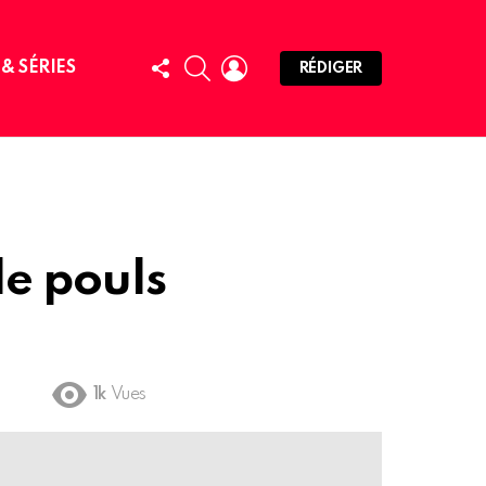
FOLLOW
SEARCH
LOGIN
 & SÉRIES
RÉDIGER
US
e pouls
1k
Vues