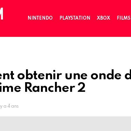
NINTENDO
PLAYSTATION
XBOX
FILMS
t obtenir une onde d
lime Rancher 2
l y a 4 ans