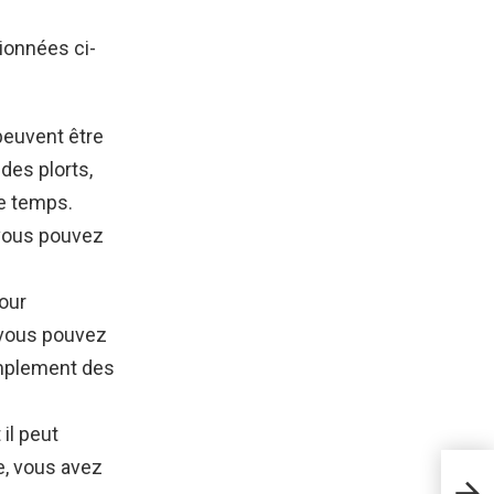
ionnées ci-
peuvent être
des plorts,
e temps.
 vous pouvez
pour
 vous pouvez
implement des
il peut
e, vous avez
suiv