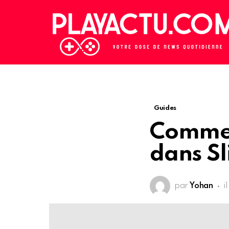
Guides
Commen
dans S
par
Yohan
i