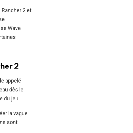
 Rancher 2 et
 se
ulse Wave
rtaines
her 2
ile appelé
veau dès le
le du jeu.
éer la vague
ins sont