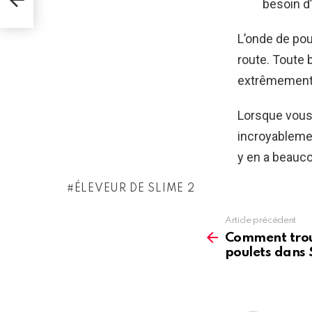
besoin d
L’onde de po
route. Toute 
extrêmement p
Lorsque vous 
incroyablement
y en a beauc
ÉLEVEUR DE SLIME 2
Article précédent
See
more
Comment trou
poulets dans 