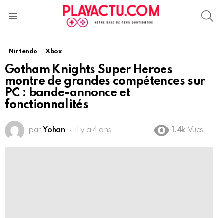
S
Menu
Nintendo
Xbox
Gotham Knights Super Heroes
montre de grandes compétences sur
PC : bande-annonce et
fonctionnalités
par
Yohan
il y a 4 ans
1.4k
Vues