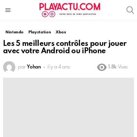
S
Menu
Nintendo
Playstation
Xbox
Les 5 meilleurs contrôles pour jouer
avec votre Android ou iPhone
par
Yohan
il y a 4 ans
1.8k
Vues