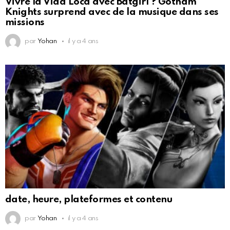
Vivre la Vida Loca avec Batgirl ? Gotham
Knights surprend avec de la musique dans ses
missions
par
Yohan
il y a 4 ans
date, heure, plateformes et contenu
par
Yohan
il y a 4 ans