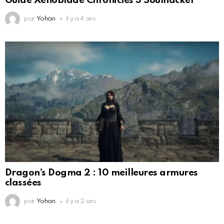
Guide Xenoblade Chronicles 3 Soulhacker
par
Yohan
il y a 4 ans
Dragon’s Dogma 2 : 10 meilleures armures
classées
par
Yohan
il y a 2 ans