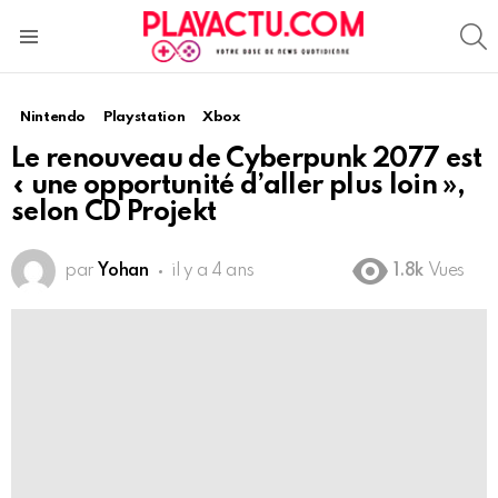
S
Menu
Nintendo
Playstation
Xbox
Le renouveau de Cyberpunk 2077 est
« une opportunité d’aller plus loin »,
selon CD Projekt
par
Yohan
il y a 4 ans
1.8k
Vues