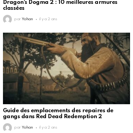
Dragon’s Dogma 2 : 10 meilleures armures
classées
par
Yohan
il y a 2 ans
Guide des emplacements des repaires de
gangs dans Red Dead Redemption 2
par
Yohan
il y a 2 ans