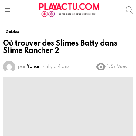
S
Menu
Guides
Où trouver des Slimes Batty dans
Slime Rancher 2
par
Yohan
il y a 4 ans
1.6k
Vues