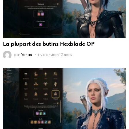
La plupart des butins Hexblade OP
par
Yohan
il y a environ 12 mois