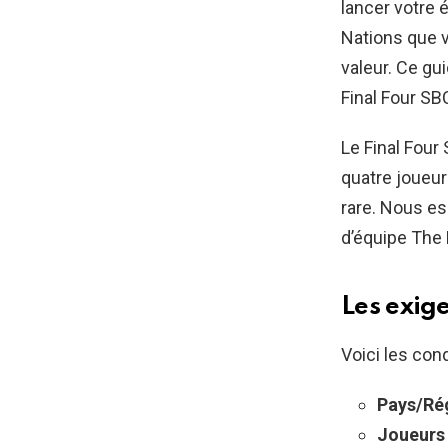
lancer votre é
Nations que 
valeur. Ce gu
Final Four SB
Le Final Fou
quatre joueur
rare. Nous es
d’équipe The 
Les exig
Voici les cond
Pays/Rég
Joueurs