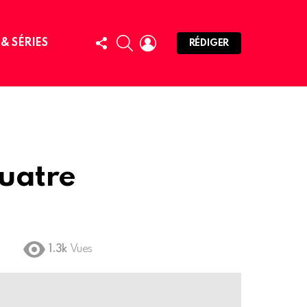
FOLLOW
SEARCH
LOGIN
 & SÉRIES
RÉDIGER
US
quatre
1.3k
Vues