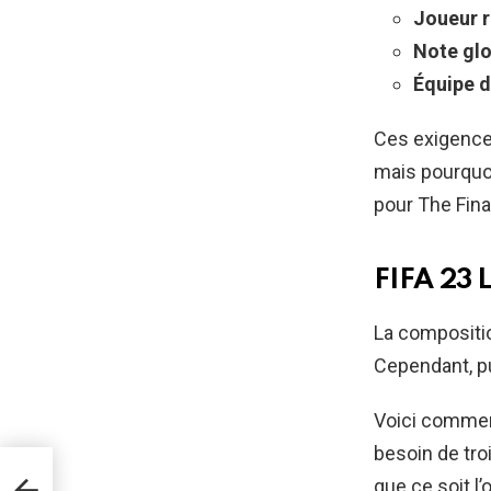
Joueur r
Note glo
Équipe d
Ces exigence
mais pourquoi
pour The Fina
FIFA 23 
La composition
Cependant, pui
Voici comment
besoin de troi
te
que ce soit l’o