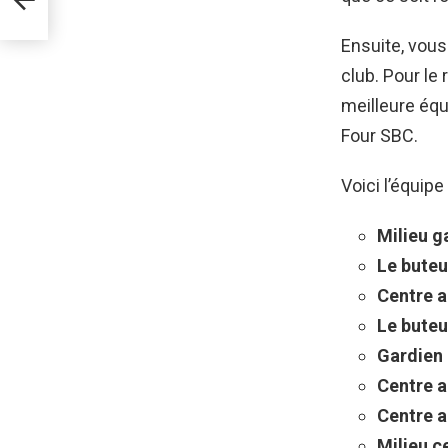
Ensuite, vous
club. Pour le
meilleure équ
Four SBC.
Voici l’équip
Milieu g
Le buteu
Centre a
Le buteu
Gardien 
Centre a
Centre a
Milieu ce