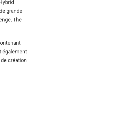
 Hybrid
 de grande
lenge, The
contenant
nt également
 de création