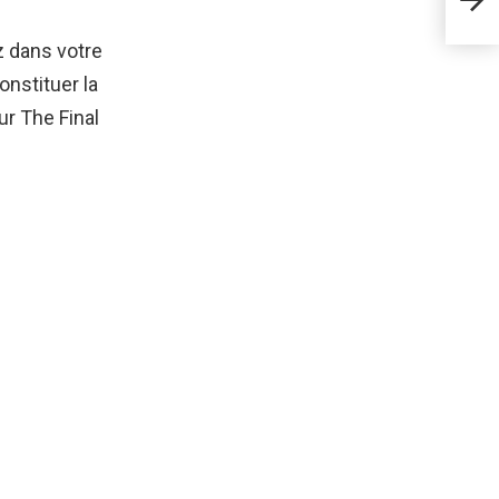
et S
z dans votre
onstituer la
ur The Final