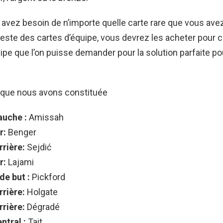
 avez besoin de n’importe quelle carte rare que vous ave
 reste des cartes d’équipe, vous devrez les acheter pour c
ipe que l’on puisse demander pour la solution parfaite po
e que nous avons constituée
auche :
Amissah
r:
Benger
rrière:
Sejdić
r:
Lajami
de but :
Pickford
rrière:
Holgate
rrière:
Dégradé
ntral :
Tait