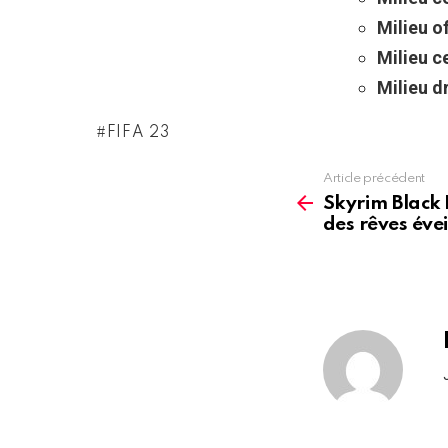
Milieu of
Milieu ce
Milieu dr
FIFA 23
Article précédent
See
more
Skyrim Black 
des rêves évei