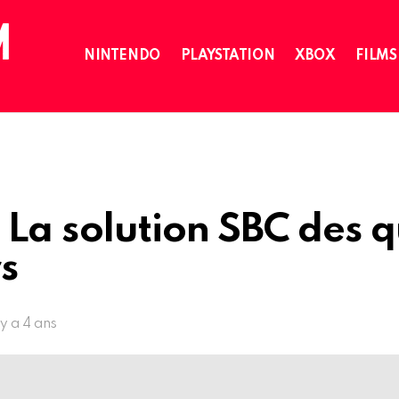
NINTENDO
PLAYSTATION
XBOX
FILMS
 La solution SBC des 
s
l y a 4 ans