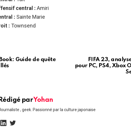
fensif central :
Amiri
ntral :
Sainte Marie
oit :
Townsend
Book: Guide de quête
FIFA 23, analyse
llés
pour PC, PS4, Xbox 
Se
Rédigé par
Yohan
Journaliste , geek. Passionné par la culture japonaise
linkedin
twitter