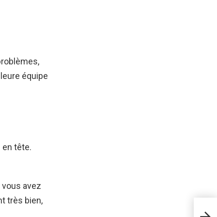
problèmes,
lleure équipe
 en tête.
, vous avez
t très bien,
FIFA
PC, 