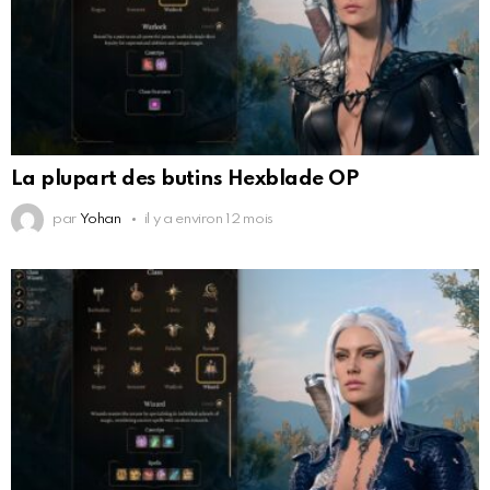
La plupart des butins Hexblade OP
par
Yohan
il y a environ 12 mois