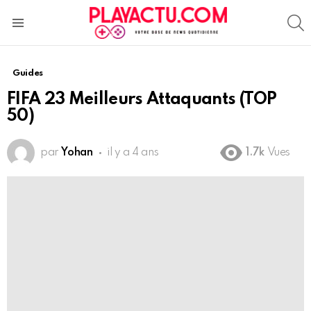
S
Menu
Guides
FIFA 23 Meilleurs Attaquants (TOP
50)
par
Yohan
il y a 4 ans
1.7k
Vues