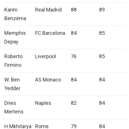
Karim
Real Madrid
88
89
Benzéma
Memphis
FC Barcelona
84
85
Depay
Roberto
Liverpool
76
85
Firmino
W. Ben
AS Monaco
84
84
Yedder
Dries
Naples
82
84
Mertens
H.Mkhitarya
Rome
79
84