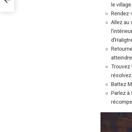
le village
Rendez-vo
Allez au
l’intérie
d’Haligtr
Retourne
atteindr
Trouvez O
résolvez
Battez Ma
Parlez à 
récompe