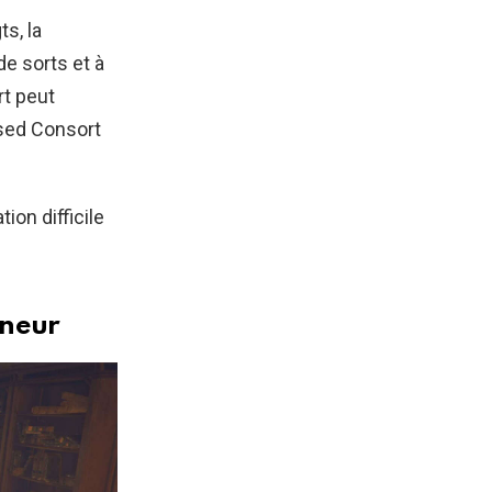
s, la
e sorts et à
rt peut
ised Consort
on difficile
gneur