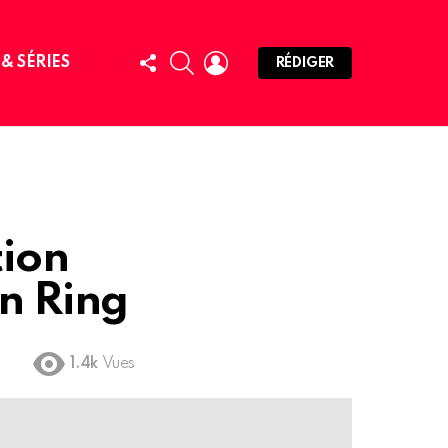
FOLLOW
SEARCH
LOGIN
 & SÉRIES
RÉDIGER
US
tion
n Ring
1.4k
Vues