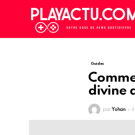
Guides
Comment
divine 
par
Yohan
i