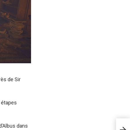
rès de Sir
s étapes
d’Albus dans
Comm