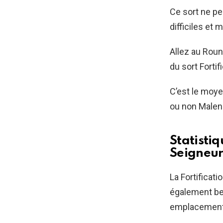
Ce sort ne pe
difficiles et
Allez au Roun
du sort Forti
C’est le moyen
ou non Maleni
Statistiq
Seigneu
La Fortificat
également be
emplacement 