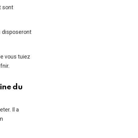
t sont
s disposeront
ue vous tuiez
nir.
vine du
ter. Il a
un