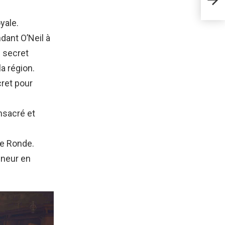
de p
yale.
ant O’Neil à
n secret
la région.
ret pour
onsacré et
le Ronde.
igneur en