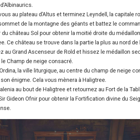
 d’Albinaurics.
us au plateau d’Altus et terminez Leyndell, la capitale ro
 sommet de la montagne des géants et battez le command
ur du château Sol pour obtenir la moitié droite du médaillo
ee. Ce château se trouve dans la partie la plus au nord de 
z au Grand Ascenseur de Rold et hissez le médaillon sec
e le Champ de neige consacré.
rdina, la ville liturgique, au centre du champ de neige c
 son énigme. Cela vous mènera à Haligtree.
lenia au bout de Haligtree et retournez au Fort de la Tab
Sir Gideon Ofnir pour obtenir la Fortification divine du Se
nse.