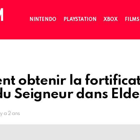
NINTENDO
PLAYSTATION
XBOX
FILMS
 obtenir la fortifica
du Seigneur dans Elde
l y a 2 ans