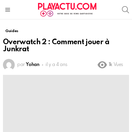
S
Menu
Guides
Overwatch 2 : Comment jouer à
Junkrat
par
Yohan
il y a 4 ans
1k
Vues