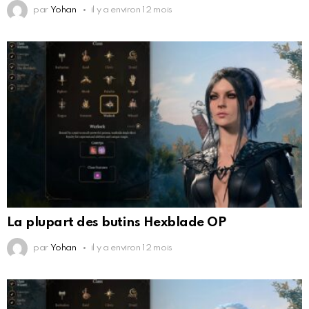
par
Yohan
il y a environ 12 mois
La plupart des butins Hexblade OP
par
Yohan
il y a environ 12 mois