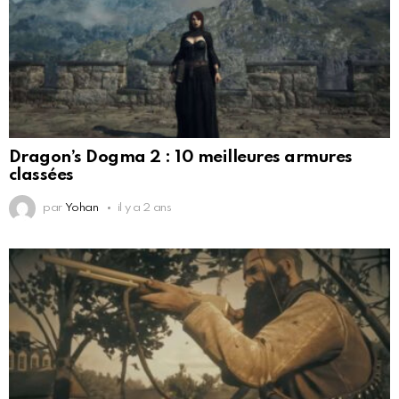
Dragon’s Dogma 2 : 10 meilleures armures
classées
par
Yohan
il y a 2 ans