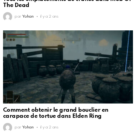
The Dead
par
Yohan
il y a 2 ans
Comment obtenir le grand bouclier en
carapace de tortue dans Elden Ring
par
Yohan
il y a 2 ans