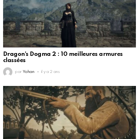
Dragon’s Dogma 2 : 10 meilleures armures
classées
par
Yohan
il y a 2 ans