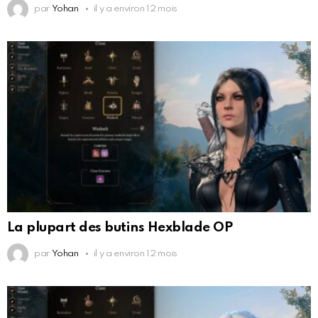
par
Yohan
il y a environ 12 mois
La plupart des butins Hexblade OP
par
Yohan
il y a environ 12 mois