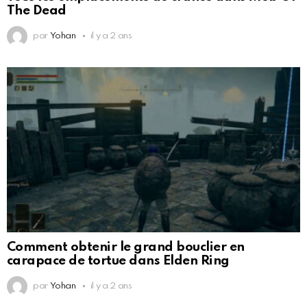
The Dead
par
Yohan
il y a 2 ans
Comment obtenir le grand bouclier en
carapace de tortue dans Elden Ring
par
Yohan
il y a 2 ans