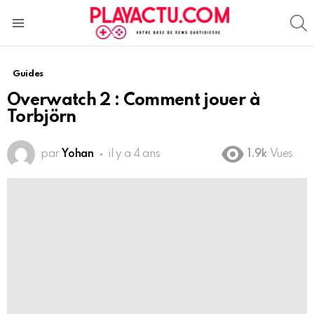
S
Menu
Guides
Overwatch 2 : Comment jouer à
Torbjörn
par
Yohan
il y a 4 ans
1.9k
Vues