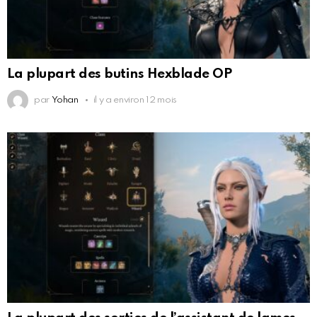
La plupart des butins Hexblade OP
par
Yohan
il y a environ 12 mois