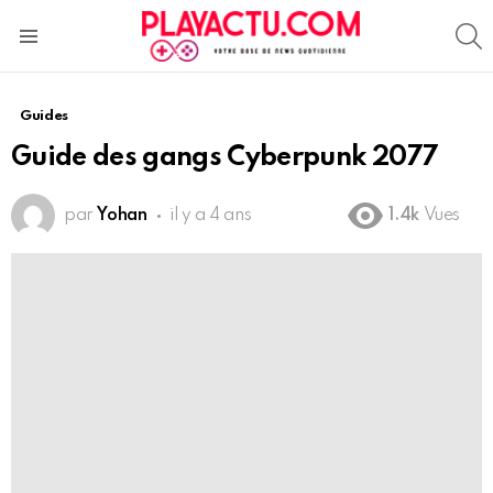
S
Menu
Guides
Guide des gangs Cyberpunk 2077
par
Yohan
il y a 4 ans
1.4k
Vues