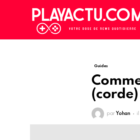
Guides
Comment
(corde)
par
Yohan
i