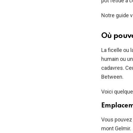
pot fétide à c
Notre guide v
Où pouve
La ficelle ou
humain ou un 
cadavres. Ceu
Between.
Voici quelque
Emplacem
Vous pouvez o
mont Gelmir.