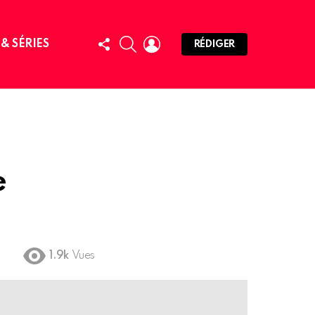
FOLLOW
SEARCH
LOGIN
 & SÉRIES
RÉDIGER
US
e
1.9k
Vues