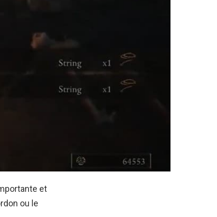
importante et
rdon ou le