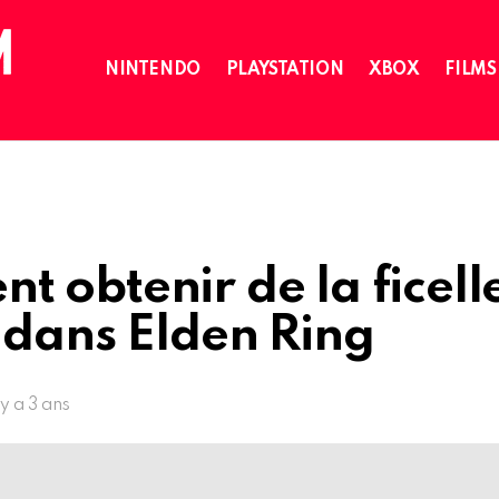
NINTENDO
PLAYSTATION
XBOX
FILMS
 obtenir de la ficell
 dans Elden Ring
l y a 3 ans