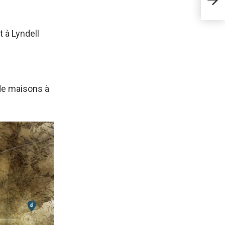
anci
 à Lyndell
 de maisons à