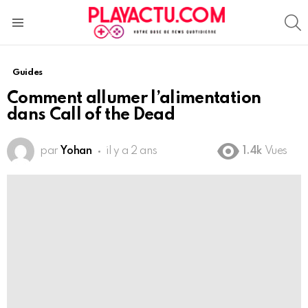
S
Menu
Guides
Comment allumer l’alimentation
dans Call of the Dead
par
Yohan
il y a 2 ans
1.4k
Vues