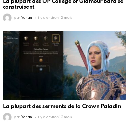
La plupart des OP College of Glamour Bard se
construisent
par
Yohan
il y a environ 12 mois
La plupart des serments de la Crown Paladin
par
Yohan
il y a environ 12 mois