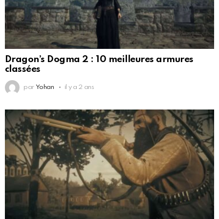
Dragon’s Dogma 2 : 10 meilleures armures
classées
par
Yohan
il y a 2 ans