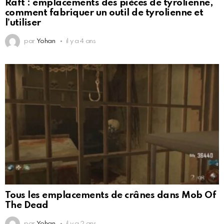
Raft : emplacements des pièces de tyrolienne,
comment fabriquer un outil de tyrolienne et
l’utiliser
par
Yohan
il y a 4 ans
Tous les emplacements de crânes dans Mob Of
The Dead
par
Yohan
il y a 2 ans