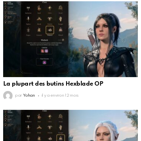
La plupart des butins Hexblade OP
par
Yohan
il y a environ 12 mois