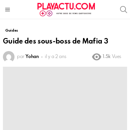
S
Menu
Guides
Guide des sous-boss de Mafia 3
par
Yohan
il y a 2 ans
1.5k
Vues