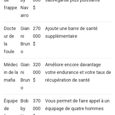
frappe
Nav
$
arro
Docte
Gian
270
Ajoute une barre de santé
ur de
ni
000
supplémentaire
la
Brun
$
foule
o
Médec
Gian
320
Améliore encore davantage
in de la
ni
000
votre endurance et votre taux de
mafia
Brun
$
récupération de santé
o
Équipe
Bob
370
Vous permet de faire appel à un
de
by
000
équipage de quatre hommes