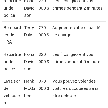
Répartite
Fiona
220
Les flics ignorent vos
ur de
David
000 $
crimes pendant 2 minutes
police
son
Bombard
Terry
270
Augmente votre capacité
ier de
Daly
000 $
de charge
l’IRA
Répartite
Fiona
320
Les flics ignorent vos
ur de
David
000 $
crimes pendant 5 minutes
police
son
Livraison
Hank
370
Vous pouvez voler des
de
McGa
000 $
voitures occupées sans
véhicule
hee
être détecté
s