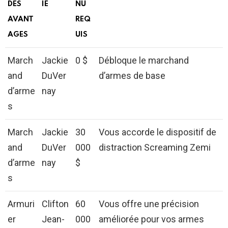
DES
IÉ
NU
AVANT
REQ
AGES
UIS
March
Jackie
0 $
Débloque le marchand
and
DuVer
d’armes de base
d’arme
nay
s
March
Jackie
30
Vous accorde le dispositif de
and
DuVer
000
distraction Screaming Zemi
d’arme
nay
$
s
Armuri
Clifton
60
Vous offre une précision
er
Jean-
000
améliorée pour vos armes