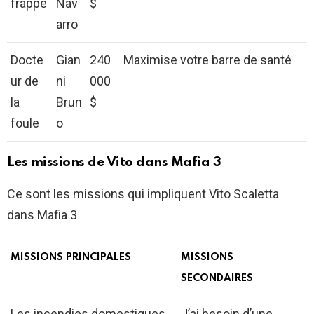
frappe
Nav
$
arro
Docte
Gian
240
Maximise votre barre de santé
ur de
ni
000
la
Brun
$
foule
o
Les missions de Vito dans Mafia 3
Ce sont les missions qui impliquent Vito Scaletta
dans Mafia 3
MISSIONS PRINCIPALES
MISSIONS
SECONDAIRES
Les incendies domestiques
J’ai besoin d’une