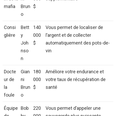
mafia
Brun
$
o
Consi
Bett
140
Vous permet de localiser de
glière
y
000
l’argent et de collecter
Joh
$
automatiquement des pots-de-
nso
vin
n
Docte
Gian
180
Améliore votre endurance et
ur de
ni
000
votre taux de récupération de
la
Brun
$
santé
foule
o
Équipe
Bob
220
Vous permet d’appeler une
de
by
000
sauvegarde plus puissante