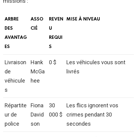
missions :
ARBRE
ASSO
REVEN
MISE À NIVEAU
DES
CIÉ
U
AVANTAG
REQUI
ES
S
Livraison
Hank
0 $
Les véhicules vous sont
de
McGa
livrés
véhicule
hee
s
Répartite
Fiona
30
Les flics ignorent vos
ur de
David
000 $
crimes pendant 30
police
son
secondes