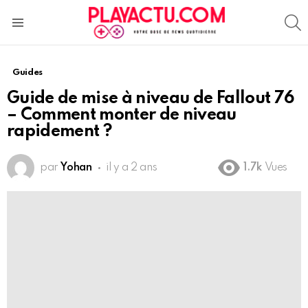
S
Menu
Guides
Guide de mise à niveau de Fallout 76
– Comment monter de niveau
rapidement ?
par
Yohan
il y a 2 ans
1.7k
Vues