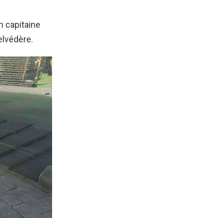
n capitaine
elvédère.