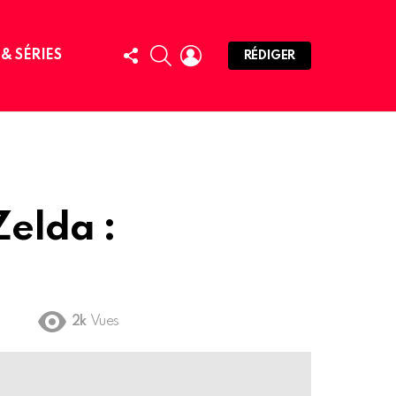
FOLLOW
SEARCH
LOGIN
 & SÉRIES
RÉDIGER
US
Zelda :
2k
Vues