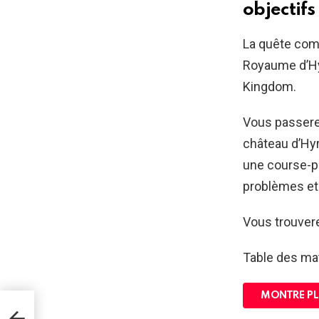
objectifs
La quête com
Royaume d’Hy
Kingdom.
Vous passerez
château d’Hyr
une course-po
problèmes et
Vous trouvere
Table des ma
MONTRE PL
fres