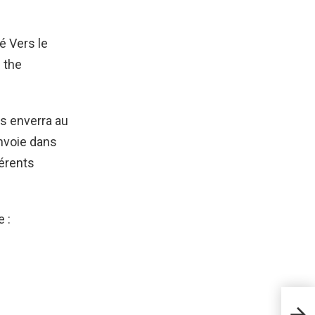
 Vers le
 the
us enverra au
nvoie dans
férents
 :
Com