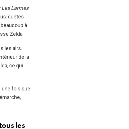
: Les Larmes
sous-quêtes
a beaucoup à
esse Zelda.
s les airs.
ntérieur de la
lda, ce qui
 une fois que
 démarche,
ous les