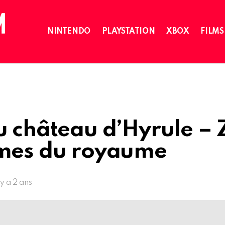
NINTENDO
PLAYSTATION
XBOX
FILMS
u château d’Hyrule – 
rmes du royaume
l y a 2 ans